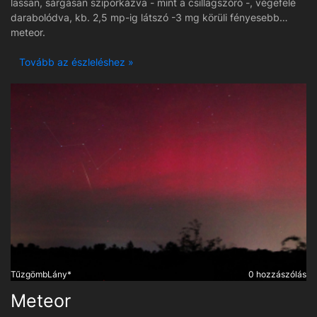
lassan, sárgásan sziporkázva - mint a csillagszóró -, végefelé
darabolódva, kb. 2,5 mp-ig látszó -3 mg körüli fényesebb
meteor.
Tovább az észleléshez »
TűzgömbLány*
0 hozzászólás
Meteor