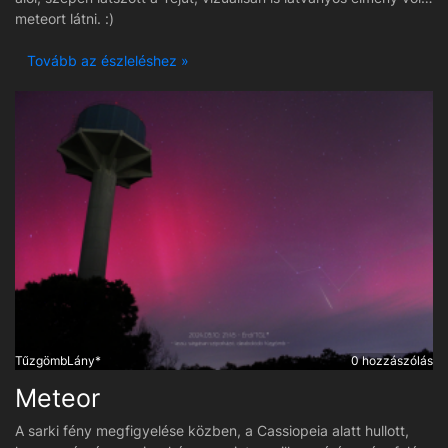
meteort látni. :)
Tovább az észleléshez »
TűzgömbLány*
0 hozzászólás
Meteor
A sarki fény megfigyelése közben, a Cassiopeia alatt hullott,