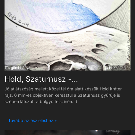
TűzgömbLány*
0 hozzászólás
Hold, Szaturnusz - vizuális észlelés - rajz
Jó átlátszóság mellett közel fél óra alatt készült Hold kráter
rajz. 6 mm-es objektíven keresztül a Szaturnusz gyűrűje is
szépen látszott a bolgyó felszínén. :)
Tovább az észleléshez »