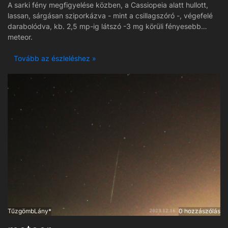
A sarki fény megfigyelése közben, a Cassiopeia alatt hullott,
lassan, sárgásan sziporkázva - mint a csillagszóró -, végefelé
darabolódva, kb. 2,5 mp-ig látszó -3 mg körüli fényesebb
meteor.
Tovább az észleléshez »
TűzgömbLány*
0 hozzászólás