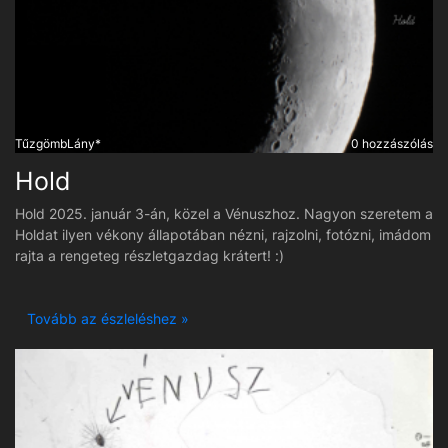
TűzgömbLány*
0 hozzászólás
Hold
Hold 2025. január 3-án, közel a Vénuszhoz. Nagyon szeretem a
Holdat ilyen vékony állapotában nézni, rajzolni, fotózni, imádom
rajta a rengeteg részletgazdag krátert! :)
Tovább az észleléshez »