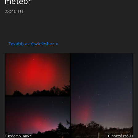
meteor
23:40 UT
Tovább az észleléshez »
TűzgömbLány*
0 hozzászólás