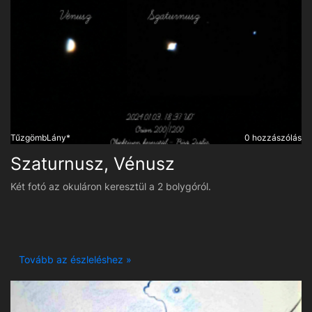
TűzgömbLány*
0 hozzászólás
Szaturnusz, Vénusz
Két fotó az okuláron keresztül a 2 bolygóról.
Tovább az észleléshez »