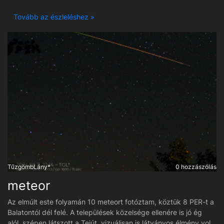
követtük vizuálisan a Szaturnuszt, majd utána rohamosan
megvastagodott a felhőzet, míg okulárban is már alig
Tovább az észleléshez »
kivehetővé vált a Hold helyzete sajnos.
TűzgömbLány*
0 hozzászólás
meteor
Az elmúlt este folyamán 10 meteort fotóztam, köztük 8 PER-t a
Balatontól dél felé. A települések közelsége ellenére is jó ég
alól, szépen látszott a Tejút, vizuálisan is látványos élmény volt