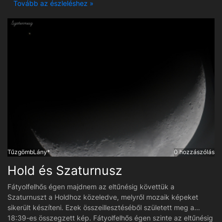
fényes, vékony fátyolon szépen fel-felvillanó színes meteor kb.
Tovább az észleléshez »
3 mp-es időtartammal.
TűzgömbLány*
0 hozzászólás
Hold és Szaturnusz
Fátyolfelhős égen majdnem az eltűnésig követtük a
Szaturnuszt a Holdhoz közeledve, melyről mozaik képeket
sikerült készíteni. Ezek összeillesztéséből született meg a
18:39-es összegzett kép. Fátyolfelhős égen szinte az eltűnésig