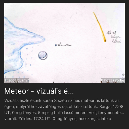
TűzgömbLány*
0 hozzászólás
Meteor - vizuális észlelés
Vizuális észlelésünk során 3 szép színes meteort is láttunk az
égen, melyről hozzávetőleges rajzot készítettünk. Sárga: 17:08
UT, 0 mg fényes, 5 mp-ig hulló lassú meteor volt, fénymenete
vibrált. Zöldes: 17:24 UT, 0 mg fényes, hosszan, szinte a
zenitben látszott 4 mp-en keresztül Kékes: 18:45 UT, 1 mg