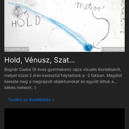
TűzgömbLány*
0 hozzászólás
Hold, Vénusz, Szaturnusz - vizuális észlelés - rajz
Bognár Csaba (9 éves gyermekem) rajza vizuális észleléséről,
melyet közel 2 órán keresztül folytattunk a -2 fokban. Magától
kereste meg a megrajzolt objektumokat és együtt láttuk a
kékes meteort. :)
Tovább az észleléshez »