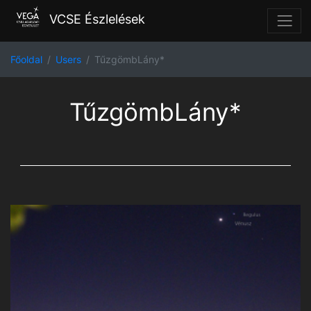
VCSE Észlelések
Főoldal
Users
TűzgömbLány*
TűzgömbLány*