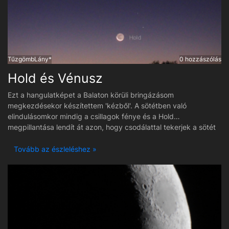
TűzgömbLány*
0 hozzászólás
Hold és Vénusz
Ezt a hangulatképet a Balaton körüli bringázásom
megkezdésekor készítettem 'kézből'. A sötétben való
elindulásomkor mindig a csillagok fénye és a Hold
megpillantása lendít át azon, hogy csodálattal tekerjek a sötét
ég alatt. Egyedül, és mégis a jól ismert objektumok kíséretében
menet közben feltölt a látvány és gurulás közben ugyanúgy
Tovább az észleléshez »
figyelhetem őket és az esetleges meteorok hullását, mint egy
'guruló észlelés'. :) Ennek emlékeként készült tegnap hajnalban
ez a kép.