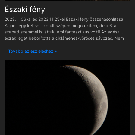
Északi fény
2023.11.06-ai és 2023.11.25-ei Északi fény összehasonlítása.
Sajnos egyiket se sikerült szépen megörökíteni, de a 6-ait
szabad szemmel is láttuk, ami fantasztikus volt!! Az egész
északi eget beborította a ciklámenes-vöröses sávozás. Nem
lehetett összekeverni Budapest fényszennyezésével. Rögtön
tudtuk, hogy mit is láthatunk arra. :)
Tovább az észleléshez »