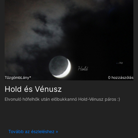
TűzgömbLány*
0 hozzászólás
Hold és Vénusz
Elvonuló hófelhők után előbukkannó Hold-Vénusz páros :)
Tovább az észleléshez »