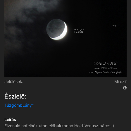
Jelölések:
Mi ez?
Észlelő:
TűzgömbLány*
Leírás
Elvonuló hófelhők után előbukkannó Hold-Vénusz páros :)