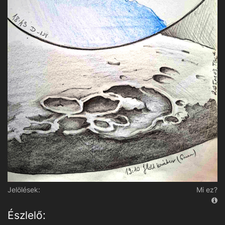
Jelölések:
Mi ez?
Észlelő: