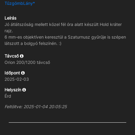
TűzgömbLány*
Leírás
Jó átlátszóság mellett közel fél óra alatt készült Hold kráter
rajz.
6 mm-es objektíven keresztül a Szaturnusz gyűrűje is szépen
látszott a bolgyó felszínén. :)
Távcső
Orion 200/1200 távcső
Időpont
2025-02-03
Helyszín
Érd
Feltöltve: 2025-01-04 20:05:25