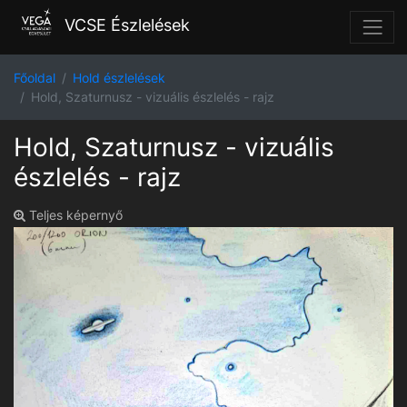
VCSE Észlelések
Főoldal
Hold észlelések
Hold, Szaturnusz - vizuális észlelés - rajz
Hold, Szaturnusz - vizuális
észlelés - rajz
Teljes képernyő