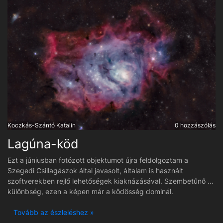
Koczkás-Szántó Katalin
0 hozzászólás
Lagúna-köd
Ezt a júniusban fotózott objektumot újra feldolgoztam a
Szegedi Csillagászok által javasolt, általam is használt
szoftverekben rejlő lehetőségek kiaknázásával. Szembetűnő a
különbség, ezen a képen már a ködösség dominál.
Tovább az észleléshez »