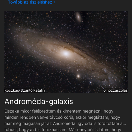
sebességgel tágul. Központi csillaga valószínűleg néhány millió
Tovább az észleléshez »
éven belül szupernóvaként fogja végezni. Maga a fotózás a
megszokott módon és helyen történt, viszont a feldolgozásnál
használtam olyan lépéseket, amiket a Szegedi Csillagászok
ajánlottak, ezáltal több részlet előjött a ködösségből.
Koczkás-Szántó Katalin
0 hozzászólás
Androméda-galaxis
Éjszaka mikor felébredtem és kimentem megnézni, hogy
minden rendben van-e távcső körül, akkor megláttam, hogy
már elég magasan jár az Androméda, így oda is fordítottam a
tubust, hogy azt is fotózhassam. Már ennyiből is látom, hogy