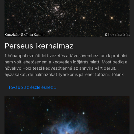
Koczkás-Szántó Katalin
0 hozzászólás
Perseus ikerhalmaz
1 hónappal ezelőtt lett vezetés a távcsövemhez, ám kipróbálni
nem volt lehetőségem a kegyetlen időjárás miatt. Most pedig a
növekvő Hold teszi kedvezőtlenné az annyira várt derült
éjszakákat, de halmazokat ilyenkor is jól lehet fotózni. Tőlünk
mintegy 7000 fényévre lévő, fiatal (12-14millió éves)
csillagokból álló kettős halmazt fotóztam.
Tovább az észleléshez »