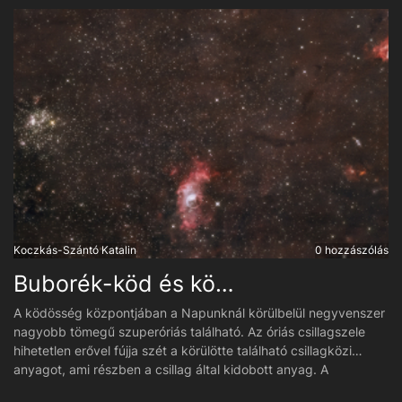
Koczkás-Szántó Katalin
0 hozzászólás
Buborék-köd és környéke
A ködösség központjában a Napunknál körülbelül negyvenszer
nagyobb tömegű szuperóriás található. Az óriás csillagszele
hihetetlen erővel fújja szét a körülötte található csillagközi
anyagot, ami részben a csillag által kidobott anyag. A
ködösség közepén látszódó buborék 7 millió km/h-s