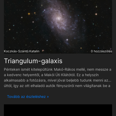
Koczkás-Szántó Katalin
0 hozzászólás
Triangulum-galaxis
Pénteken ismét kitelepültünk Makó-Rákos mellé, nem messze a
a kedvenc helyemtől, a Makói Úti Kilátótól. Ez a helyszín
alkalmasabb a fotózásra, mivel jóval beljebb tudunk menni az
úttól, így az ott elhaladó autók fényszórói nem világítanak be a
felszerelésekhez. Első célpontom a Triangulum-galaxis volt.
Tavaly is fotóztam, így most is volt mihez hasonlítani a
Tovább az észleléshez »
végeredményt. Részletesebb lett, egyrészt a távcső miatt,
másrészt az utófeldolgozás miatt. Nagyon jó egünk volt aznap
este, jó átlátszósággal és nyugodtsággal.