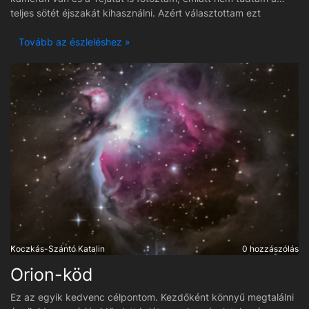
teljes sötét éjszakát kihasználni. Azért választottam ezt
célpontnak, mert kevés expoval is látványos tud lenni, valamint
a helyzeténél fogva ezt csak kitelepülés útján tudom fotózni.
Tovább az észleléshez »
Koczkás-Szántó Katalin
0 hozzászólás
Orion-köd
Ez az egyik kedvenc célpontom. Kezdőként könnyű megtalálni