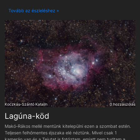
jobb lett mint a tavalyi. A felszerelés is más ugyan, mint 1 évvel
ezelőtt, valamint több féle szoftvert is alkalmazok a feldolgozás
Tovább az észleléshez »
során.
Koczkás-Szántó Katalin
0 hozzászólás
Lagúna-köd
Makó-Rákos mellé mentünk kitelepülni ezen a szombat estén.
Teljesen felhőmentes éjszaka elé néztünk. Mivel csak 1
kamerán van és a Tejutat is fotóztam, emiatt nem tudtam a