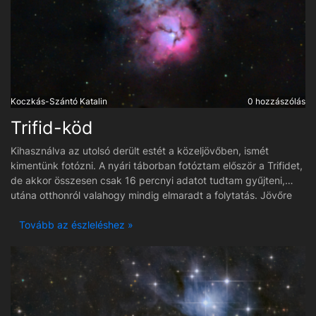
Koczkás-Szántó Katalin
0 hozzászólás
Trifid-köd
Kihasználva az utolsó derült estét a közeljövőben, ismét
kimentünk fotózni. A nyári táborban fotóztam először a Trifidet,
de akkor összesen csak 16 percnyi adatot tudtam gyűjteni,
utána otthonról valahogy mindig elmaradt a folytatás. Jövőre
korábbra fogom időzíteni, amikor még magasabban jár.
Számomra nagyon érdekes objektum, mert 3 részből tevődik
Tovább az észleléshez »
össze (emissziós, reflexiós és sötét ködből), amiből az egyik (a
sötét köd) 3 részre osztja.