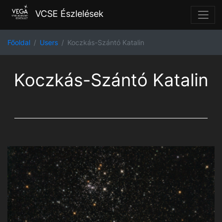
VCSE Észlelések
Főoldal
Users
Koczkás-Szántó Katalin
Koczkás-Szántó Katalin