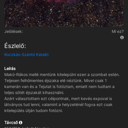
Jelölések:
Mi ez?
Észlelő:
Koczkás-Szántó Katalin
Leírás
Makó-Rákos mellé mentünk kitelepülni ezen a szombat estén.
Teljesen felhőmentes éjszaka elé néztünk. Mivel csak 1
kamerán van és a Tejutat is fotóztam, emiatt nem tudtam a
teljes sötét éjszakát kihasználni.
Azért választottam ezt célpontnak, mert kevés expoval is
látványos tud lenni, valamint a helyzeténél fogva ezt csak
kitelepülés útján tudom fotózni.
Távcső