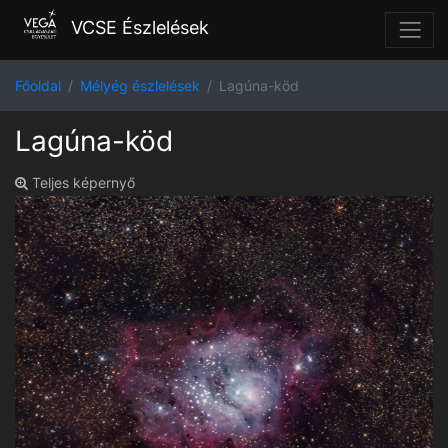
VCSE Észlelések
Főoldal
Mélyég észlelések
Lagúna-köd
Lagúna-köd
Teljes képernyő