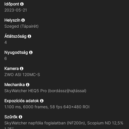
Időpont
2023-05-21
Helyszín
Szeged (Tápairét)
Átlátszóság
4
Nyugodtság
6
Kamera
ZWO ASI 120MC-S
Mechanika
SkyWatcher HEQ5 Pro (bordásszíjhajtással)
Expozíciós adatok
1.100 ms, 6000 frames, 58 fps 640x480 ROI
Szűrők
SkyWatcher napfólia foglalatban (NF200n), Scopium ND 12,5%
1,25”