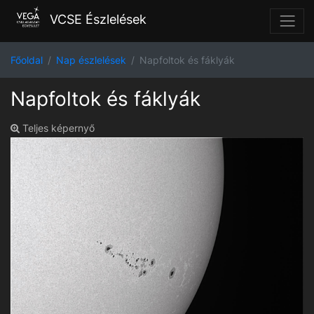
VCSE Észlelések
Főoldal
Nap észlelések
Napfoltok és fáklyák
Napfoltok és fáklyák
Teljes képernyő