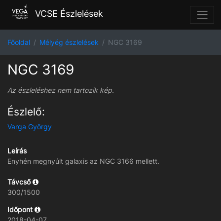
VCSE Észlelések
Főoldal
Mélyég észlelések
NGC 3169
NGC 3169
Az észleléshez nem tartozik kép.
Észlelő:
Varga György
Leírás
Enyhén megnyúlt galaxis az NGC 3166 mellett.
Távcső
300/1500
Időpont
2018-04-07