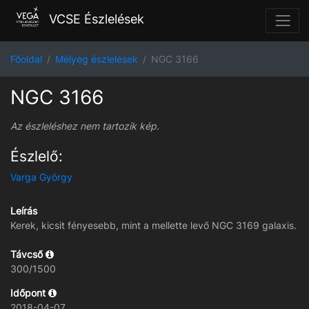
VCSE Észlelések
Főoldal
Mélyég észlelések
NGC 3166
NGC 3166
Az észleléshez nem tartozik kép.
Észlelő:
Varga György
Leírás
Kerek, kicsit fényesebb, mint a mellette levő NGC 3169 galaxis.
Távcső
300/1500
Időpont
2018-04-07