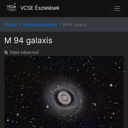
VCSE Észlelések
Főoldal
Mélyég észlelések
M 94 galaxis
M 94 galaxis
Teljes képernyő