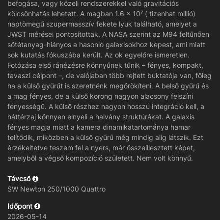
befogása, vagy közeli rendszerekkel való gravitációs
kölcsönhatás lehetett. A magban 1.6 × 10⁷ ( tizenhat millió)
naptömegű szupermasszív fekete lyuk található, amelyet a
JWST mérései pontosítottak. A NASA szerint az M94 feltűnően
sötétanyag-hiányos a hasonló galaxisokhoz képest, ami miatt
sok kutatás fókuszába került. Az ok egyelőre ismeretlen.
Fotózása első ránézésre könnyűnek tűnik – fényes, kompakt,
tavaszi célpont –, de valójában több rejtett buktatója van, főleg
ha a külső gyűrűt is szeretnénk megörökíteni. A belső gyűrű és
a mag fényes, de a külső korong nagyon alacsony felszíni
fényességű. A külső részhez nagyon hosszú integráció kell, a
háttérzaj könnyen elnyeli a halvány struktúrákat. A galaxis
fényes magja miatt a kamera dinamikatartománya hamar
telítődik, miközben a külső gyűrű még mindig alig látszik. Ezt
érzékeltetve teszem fel a nyers, már összeillesztett képet,
amelyből a végső kompozíció született. Nem volt könnyű.
Távcső
SW Newton 250/1000 Quattro
Időpont
2026-05-14