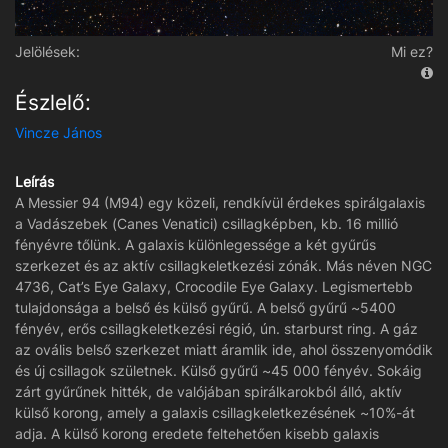
Jelölések:
Mi ez?
Észlelő:
Vincze János
Leírás
A Messier 94 (M94) egy közeli, rendkívül érdekes spirálgalaxis
a Vadászebek (Canes Venatici) csillagképben, kb. 16 millió
fényévre tőlünk. A galaxis különlegessége a két gyűrűs
szerkezet és az aktív csillagkeletkezési zónák. Más néven NGC
4736, Cat’s Eye Galaxy, Crocodile Eye Galaxy. Legismertebb
tulajdonsága a belső és külső gyűrű. A belső gyűrű ~5400
fényév, erős csillagkeletkezési régió, ún. starburst ring. A gáz
az ovális belső szerkezet miatt áramlik ide, ahol összenyomódik
és új csillagok születnek. Külső gyűrű ~45 000 fényév. Sokáig
zárt gyűrűnek hitték, de valójában spirálkarokból álló, aktív
külső korong, amely a galaxis csillagkeletkezésének ~10%-át
adja. A külső korong eredete feltehetően kisebb galaxis