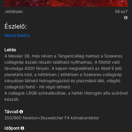
Jelölések:
Mi ez?
Észlelő:
Mezei Balázs
Leírás
A Messier 38, más néven a Tengericsillag-halmaz a Szekeres
csillagkép északi részén található nyílthalmaz. A földtől való
távolsága 4200 fényév. A képen megtalálható az Abell 9 jelű
planetáris köd, a háttérben / előtérben a Szekeres csillagkép
irányában látható hidrogéngázból és plazmából álló, világító
csillagközi felhő - HII régió látható.
A csillagok LRGB színkalibráltak, a háttér Hidrogén alfa szűrővel
készült.
Távcső
250/960 Newton+Skywatcher F4 kómakorrektor
Időpont