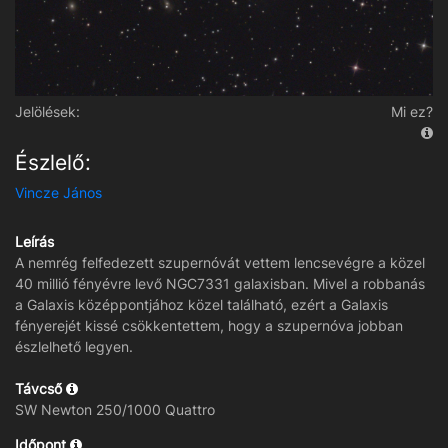
Jelölések:
Mi ez?
Észlelő:
Vincze János
Leírás
A nemrég felfedezett szupernóvát vettem lencsevégre a közel
40 millió fényévre levő NGC7331 galaxisban. Mivel a robbanás
a Galaxis középpontjához közel található, ezért a Galaxis
fényerejét kissé csökkentettem, hogy a szupernóva jobban
észlelhető legyen.
Távcső
SW Newton 250/1000 Quattro
Időpont