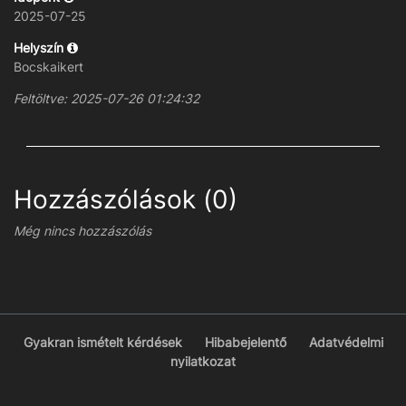
2025-07-25
Helyszín
Bocskaikert
Feltöltve: 2025-07-26 01:24:32
Hozzászólások (0)
Még nincs hozzászólás
Gyakran ismételt kérdések
Hibabejelentő
Adatvédelmi
nyilatkozat
© VCSE Észlelések 2026 - Üzemelteti a
Vega Csillagászati