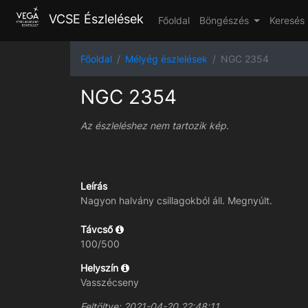
VCSE Észlelések
Főoldal
Böngészés
Keresés
Főoldal
Mélyég észlelések
NGC 2354
NGC 2354
Az észleléshez nem tartozik kép.
Leírás
Nagyon halvány csillagokból áll. Megnyúlt.
Távcső
100/500
Helyszín
Vasszécseny
Feltöltve: 2021-04-20 22:48:11