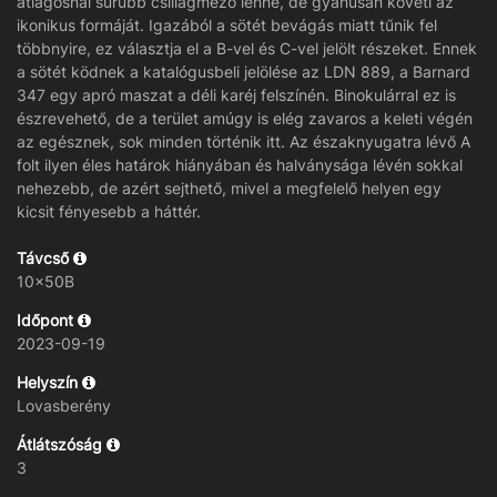
átlagosnál sűrűbb csillagmező lenne, de gyanúsan követi az
ikonikus formáját. Igazából a sötét bevágás miatt tűnik fel
többnyire, ez választja el a B-vel és C-vel jelölt részeket. Ennek
a sötét ködnek a katalógusbeli jelölése az LDN 889, a Barnard
347 egy apró maszat a déli karéj felszínén. Binokulárral ez is
észrevehető, de a terület amúgy is elég zavaros a keleti végén
az egésznek, sok minden történik itt. Az északnyugatra lévő A
folt ilyen éles határok hiányában és halványsága lévén sokkal
nehezebb, de azért sejthető, mivel a megfelelő helyen egy
kicsit fényesebb a háttér.
Távcső
10x50B
Időpont
2023-09-19
Helyszín
Lovasberény
Átlátszóság
3