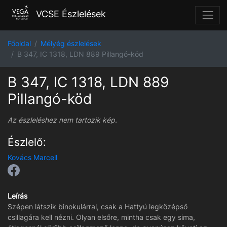
VCSE Észlelések
Főoldal
Mélyég észlelések
B 347, IC 1318, LDN 889 Pillangó-köd
B 347, IC 1318, LDN 889
Pillangó-köd
Az észleléshez nem tartozik kép.
Észlelő:
Kovács Marcell
Leírás
Szépen látszik binokulárral, csak a Hattyú legközépső
csillagára kell nézni. Olyan elsőre, mintha csak egy sima,