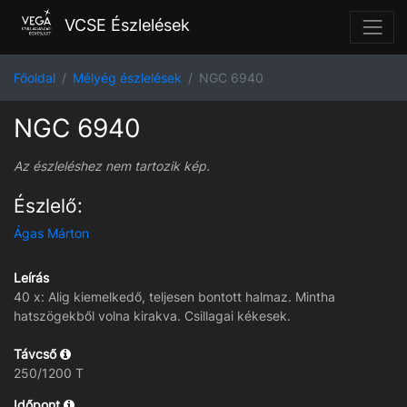
VCSE Észlelések
Főoldal
Mélyég észlelések
NGC 6940
NGC 6940
Az észleléshez nem tartozik kép.
Észlelő:
Ágas Márton
Leírás
40 x: Alig kiemelkedő, teljesen bontott halmaz. Mintha
hatszögekből volna kirakva. Csillagai kékesek.
Távcső
250/1200 T
Időpont