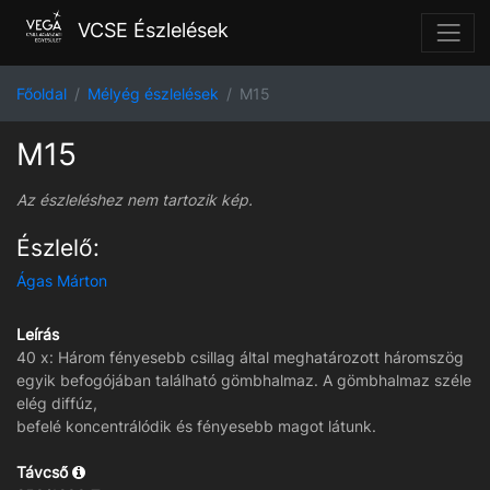
VCSE Észlelések
Főoldal
Mélyég észlelések
M15
M15
Az észleléshez nem tartozik kép.
Észlelő:
Ágas Márton
Leírás
40 x: Három fényesebb csillag által meghatározott háromszög
egyik befogójában található gömbhalmaz. A gömbhalmaz széle
elég diffúz,
befelé koncentrálódik és fényesebb magot látunk.
Távcső