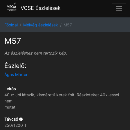
VCSE Észlelések
Főoldal
Mélyég észlelések
M57
M57
Az észleléshez nem tartozik kép.
Észlelő:
Ágas Márton
Leírás
40 x: Jól látszik, kisméretű kerek folt. Részleteket 40x-essel
nem
mutat.
Távcső
250/1200 T