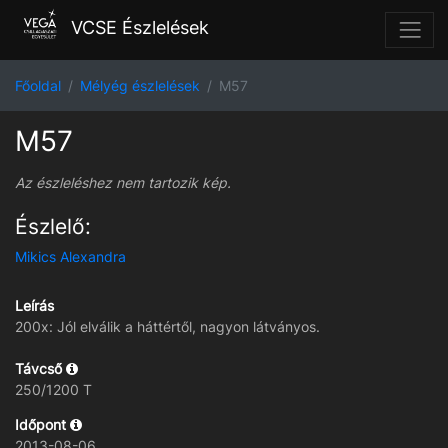
VCSE Észlelések
Főoldal
Mélyég észlelések
M57
M57
Az észleléshez nem tartozik kép.
Észlelő:
Mikics Alexandra
Leírás
200x: Jól elválik a háttértől, nagyon látványos.
Távcső
250/1200 T
Időpont
2013-08-06