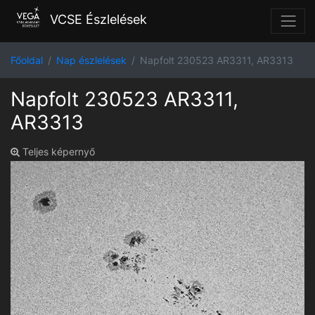
VCSE Észlelések
Főoldal
Nap észlelések
Napfolt 230523 AR3311, AR3313
Napfolt 230523 AR3311,
AR3313
Teljes képernyő