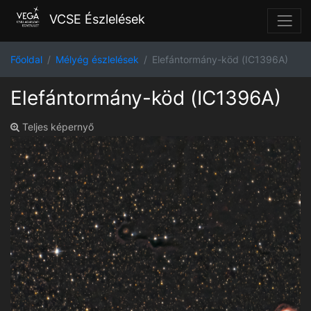
VCSE Észlelések
Főoldal
Mélyég észlelések
Elefántormány-köd (IC1396A)
Elefántormány-köd (IC1396A)
Teljes képernyő