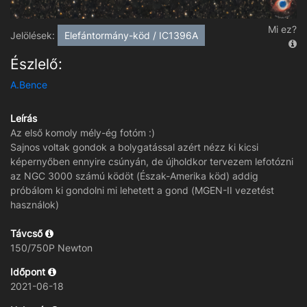
Mi ez?
Jelölések:
Elefántormány-köd / IC1396A
Észlelő:
A.Bence
Leírás
Az első komoly mély-ég fotóm :)
Sajnos voltak gondok a bolygatással azért nézz ki kicsi
képernyőben ennyire csúnyán, de újholdkor tervezem lefotózni
az NGC 3000 számú ködöt (Észak-Amerika köd) addig
próbálom ki gondolni mi lehetett a gond (MGEN-II vezetést
használok)
Távcső
150/750P Newton
Időpont
2021-06-18