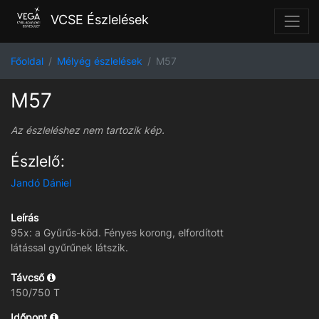
VCSE Észlelések
Főoldal
Mélyég észlelések
M57
M57
Az észleléshez nem tartozik kép.
Észlelő:
Jandó Dániel
Leírás
95x: a Gyűrűs-köd. Fényes korong, elfordított
látással gyűrűnek látszik.
Távcső
150/750 T
Időpont