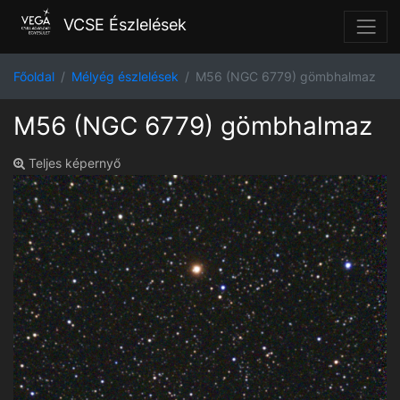
VCSE Észlelések
Főoldal
Mélyég észlelések
M56 (NGC 6779) gömbhalmaz
M56 (NGC 6779) gömbhalmaz
Teljes képernyő