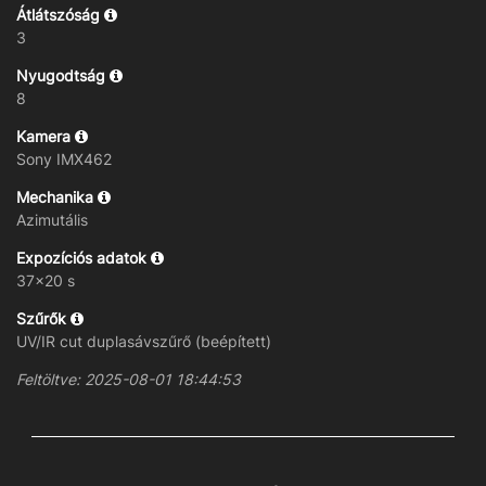
Átlátszóság
3
Nyugodtság
8
Kamera
Sony IMX462
Mechanika
Azimutális
Expozíciós adatok
37×20 s
Szűrők
UV/IR cut duplasávszűrő (beépített)
Feltöltve: 2025-08-01 18:44:53