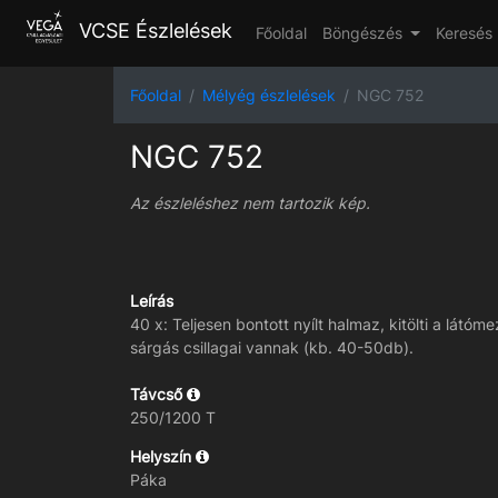
VCSE Észlelések
Főoldal
Böngészés
Keresés
Főoldal
Mélyég észlelések
NGC 752
NGC 752
Az észleléshez nem tartozik kép.
Leírás
40 x: Teljesen bontott nyílt halmaz, kitölti a látóme
sárgás csillagai vannak (kb. 40-50db).
Távcső
250/1200 T
Helyszín
Páka