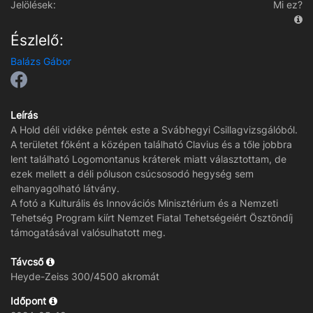
Jelölések:
Mi ez?
Észlelő:
Balázs Gábor
Leírás
A Hold déli vidéke péntek este a Svábhegyi Csillagvizsgálóból.
A területet főként a középen található Clavius és a tőle jobbra
lent található Logomontanus kráterek miatt választottam, de
ezek mellett a déli póluson csúcsosodó hegység sem
elhanyagolható látvány.
A fotó a Kulturális és Innovációs Minisztérium és a Nemzeti
Tehetség Program kiírt Nemzet Fiatal Tehetségeiért Ösztöndíj
támogatásával valósulhatott meg.
Távcső
Heyde-Zeiss 300/4500 akromát
Időpont