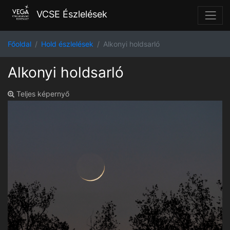
VCSE Észlelések
Főoldal
Hold észlelések
Alkonyi holdsarló
Alkonyi holdsarló
Teljes képernyő