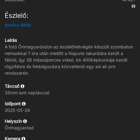
Észlelő:
Kovács Attila
Leírás
A fotó Őrimagyarósdon az észlelőhétvégén készült szombaton
nemsokkal 7 óra után mielőtt a Napunk takarásba került a
fáktól, így 38 másodperces videó, kb 400képkockája került
rögzítésre és feldolgozásra közvetlenül egy asi air pro
rendszerén.
Távcső
35mm lunt naptávcső
Időpont
2025-05-24
Helyszín
Őrimagyarósd
Kamera