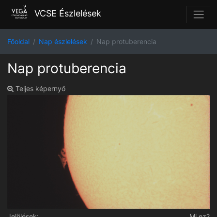
VCSE Észlelések
Főoldal
Nap észlelések
Nap protuberencia
Nap protuberencia
Teljes képernyő
Jelölések:
Mi ez?