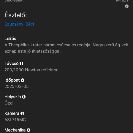
Észlelő:
Szucsányi Béci
Leírás
A Theophilus kráter három csúcsa és régiója. Nagyszerű ég volt
aznap este jó átlátszósággal.
Távcső
200/1000 Newton reflektor
Időpont
2025-03-05
Helyszín
Ózd
Kamera
ASI 715MC
Mechanika