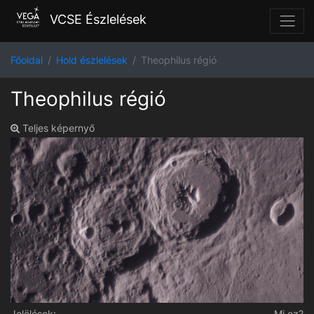
VCSE Észlelések
Főoldal
Hold észlelések
Theophilus régió
Theophilus régió
Teljes képernyő
Jelölések:
Mi ez?