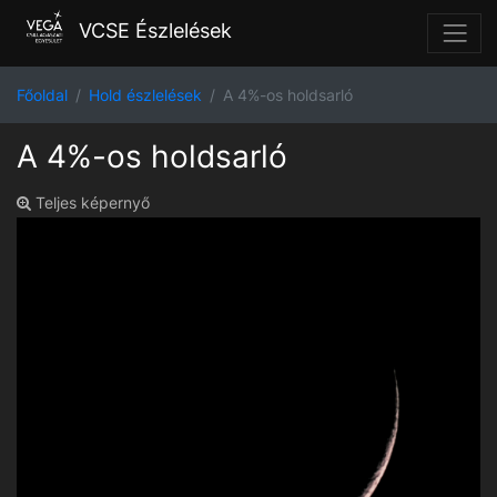
VCSE Észlelések
Főoldal
Hold észlelések
A 4%-os holdsarló
A 4%-os holdsarló
Teljes képernyő