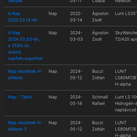
fáklyák
05-11
Csaba
Newton
A Nap
Nap
2022-
Ágoston
Lunt LS35
2022.03.14-én
03-14
Zsolt
A Nap
Nap
2024-
Ágoston
SkyWatche
2024.03.03-án,
03-03
Zsolt
72/420 ap
a 3595-ös
számú
napfoltcsoporttal
Nap részletek H-
Nap
2024-
Buczi
LUNT
alfában
05-12
Zoltán
LS80MT/B
H-alpha
Nap - Tabló
Nap
2024-
Schmall
Lunt LS 10
05-18
Rafael
Hidrogén-a
naptávcső
Nap részletek H-
Nap
2024-
Buczi
LUNT
alfában 2
05-12
Zoltán
LS80MT/B
H-alpha