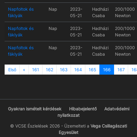
Napfoltok és
Nap
2023-
Hadházi
200/1000
fáklyák
05-21
Csaba
Newton
Napfoltok és
Nap
2023-
Hadházi
200/1000
fáklyák
05-21
Csaba
Newton
Napfoltok és
Nap
2023-
Hadházi
200/1000
fáklyák
05-21
Csaba
Newton
Previous
Első
«
161
162
163
164
165
166
167
16
Gyakran ismételt kérdések
Hibabejelentő
Adatvédelmi
nyilatkozat
© VCSE Észlelések 2026 - Üzemelteti a
Vega Csillagászati
Egyesület