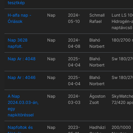
tesztkép
H-alfa nap -
Nap
2024-
Schmall
Lunt LS 10
Óriások
05-10
Rafael
Hidrogén-a
naptávcső
Nap 3628
Nap
2024-
Blahó
180/2700 
napfolt.
04-08
Norbert
Nap Ar : 4048
Nap
2025-
Blahó
Sw 180/27
04-04
Norbert
Nap Ar : 4046
Nap
2025-
Blahó
Sw 180/27
04-04
Norbert
A Nap
Nap
2024-
Ágoston
SkyWatche
2024.03.03-án,
03-03
Zsolt
72/420 ap
egy
napkitöréssel
Napfoltok és
Nap
2023-
Hadházi
200/1000