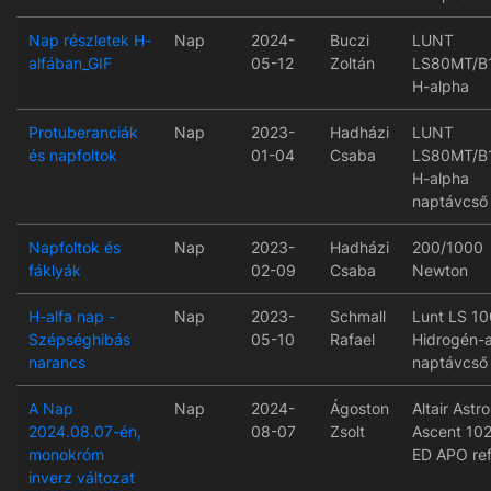
Nap részletek H-
Nap
2024-
Buczi
LUNT
alfában_GIF
05-12
Zoltán
LS80MT/B
H-alpha
Protuberanciák
Nap
2023-
Hadházi
LUNT
és napfoltok
01-04
Csaba
LS80MT/B
H-alpha
naptávcső
Napfoltok és
Nap
2023-
Hadházi
200/1000
fáklyák
02-09
Csaba
Newton
H-alfa nap -
Nap
2023-
Schmall
Lunt LS 10
Szépséghibás
05-10
Rafael
Hidrogén-a
narancs
naptávcső
A Nap
Nap
2024-
Ágoston
Altair Astro
2024.08.07-én,
08-07
Zsolt
Ascent 10
monokróm
ED APO ref
inverz változat