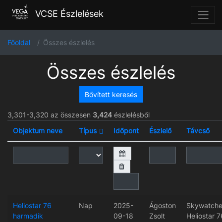
VCSE Észlelések
Főoldal
Összes észlelés
Összes észlelés
Bővített keresés
3,301-3,320 az összesen
3,424
észlelésből
Objektum neve
Típus
Időpont
Észlelő
Távcső
Heliostar 76
Nap
2025-
Ágoston
Skywatche
harmadik
09-18
Zsolt
Heliostar 7