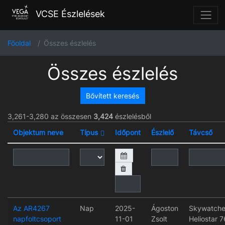
VCSE Észlelések
Főoldal
Összes észlelés
Összes észlelés
Bővített keresés
3,261-3,280 az összesen
3,424
észlelésből
Objektum neve
Típus
Időpont
Észlelő
Távcső
Az AR4267
Nap
2025-
Ágoston
Skywatche
napfoltcsoport
11-01
Zsolt
Heliostar 7