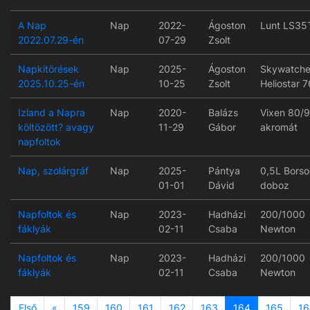
A Nap
Nap
2022-
Ágoston
Lunt LS35
2022.07.29-én
07-29
Zsolt
Napkitörések
Nap
2025-
Ágoston
Skywatche
2025.10.25-én
10-25
Zsolt
Heliostar 7
Izland a Napra
Nap
2020-
Balázs
Vixen 80/
költözött? avagy
11-29
Gábor
akromát
napfoltok
Nap, szolárgráf
Nap
2025-
Pántya
0,5L Borso
01-01
Dávid
doboz
Napfoltok és
Nap
2023-
Hadházi
200/1000
fáklyák
02-11
Csaba
Newton
Napfoltok és
Nap
2023-
Hadházi
200/1000
fáklyák
02-11
Csaba
Newton
Previous
Első
«
159
160
161
162
163
164
165
16