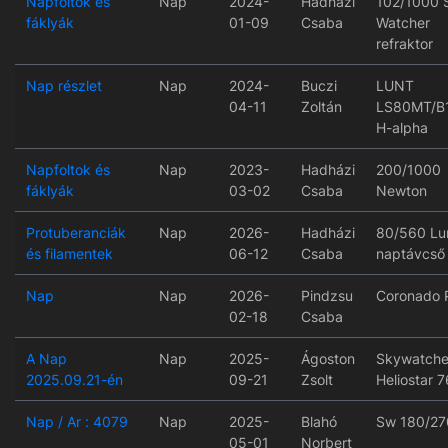
Napfoltok és
Nap
2024-
Hadházi
102/1000 
fáklyák
01-09
Csaba
Watcher
refraktor
Nap részlet
Nap
2024-
Buczi
LUNT
04-11
Zoltán
LS80MT/B
H-alpha
Napfoltok és
Nap
2023-
Hadházi
200/1000
fáklyák
03-02
Csaba
Newton
Protuberanciák
Nap
2026-
Hadházi
80/560 Lu
és filamentek
06-12
Csaba
naptávcső
Nap
Nap
2026-
Pindzsu
Coronado 
02-18
Csaba
A Nap
Nap
2025-
Ágoston
Skywatche
2025.09.21-én
09-21
Zsolt
Heliostar 7
Nap / Ar : 4079
Nap
2025-
Blahó
Sw 180/27
05-01
Norbert