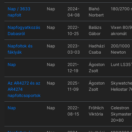
Nap / 3633
Nap
2024-
Blahó
180/2700 
napfolt
04-08
Norbert
Napfogyatkozás
Nap
2022-
Balázs
Vixen 80/
Dabasról
10-25
Gábor
akromát
Napfoltok és
Nap
2023-
Hadházi
200/1000
fáklyák
03-03
Csaba
Newton
Nap
Nap
2021-
Ágoston
Lunt LS35
12-19
Zsolt
Az AR4272 és az
Nap
2025-
Ágoston
Skywatche
AR4274
11-09
Zsolt
Heliostar 7
napfoltcsoportok
Nap
Nap
2022-
Fröhlich
Celestron
08-15
Viktória
Skymaster
20x80