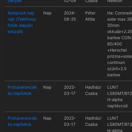
fáklyák
02-09
Csaba
Newton
Kompozit nap
Nap
2024-
Péter
Ha: Coronad
rajz (Telefonos
08-25
Attila
solar max 2
fotók alapján
20mm
készült)
okkulár+2.2
barlow CON:
80/400
+Herschel
prizma+sola
continum
szűrő+2.5
barlow
Protuberanciák
Nap
2023-
Hadházi
LUNT
és napfoltok
03-17
Csaba
LS80MT/B1
H-alpha
naptávcső
Protuberanciák
Nap
2023-
Hadházi
LUNT
és napfoltok
03-17
Csaba
LS80MT/B1
H-alpha