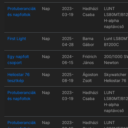
Protuberanciák
Nap
2023-
Hadházi
LUNT
és napfoltok
03-19
Csaba
LS80MT/B1
H-alpha
naptávcső
First Light
Nap
2025-
Barna
Lunt LS80M
04-28
Gábor
B1200C
Egy napfolt
Nap
2024-
Fridrich
200/1000 S
csoport
06-15
János
Newton
Heliostar 76
Nap
2025-
Ágoston
Skywatcher
tesztkép
08-19
Zsolt
Heliostar 76
Protuberanciák
Nap
2023-
Hadházi
LUNT
és napfoltok
03-19
Csaba
LS80MT/B1
H-alpha
naptávcső
Protuberanciák
Nap
2023-
Hadházi
LUNT