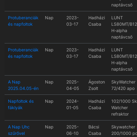
naptávcső
Protuberanciák
Nap
2023-
Hadházi
LUNT
és napfoltok
03-17
Csaba
LS80MT/B1
H-alpha
naptávcső
Protuberanciák
Nap
2023-
Hadházi
LUNT
és napfoltok
03-17
Csaba
LS80MT/B1
H-alpha
naptávcső
A Nap
Nap
2025-
Ágoston
SkyWatcher
2025.04.05-én
04-05
Zsolt
72/420 apo
Napfoltok és
Nap
2024-
Hadházi
102/1000 Sk
fáklyák
01-05
Csaba
Watcher
refraktor
A Nap Uhc
Nap
2025-
Bácsi
Skywatcher
szűrővel
06-10
Csaba
200/1000 p