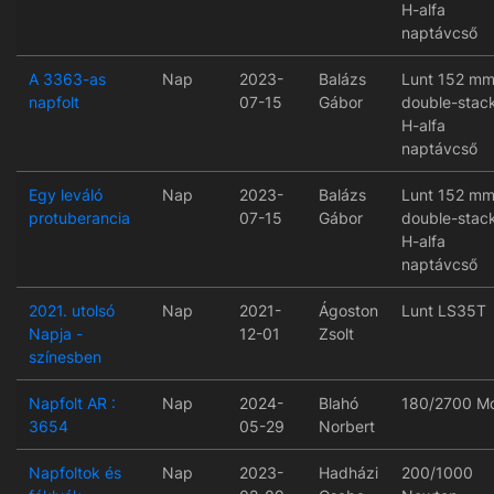
H-alfa
naptávcső
A 3363-as
Nap
2023-
Balázs
Lunt 152 m
napfolt
07-15
Gábor
double-stac
H-alfa
naptávcső
Egy leváló
Nap
2023-
Balázs
Lunt 152 m
protuberancia
07-15
Gábor
double-stac
H-alfa
naptávcső
2021. utolsó
Nap
2021-
Ágoston
Lunt LS35T
Napja -
12-01
Zsolt
színesben
Napfolt AR :
Nap
2024-
Blahó
180/2700 M
3654
05-29
Norbert
Napfoltok és
Nap
2023-
Hadházi
200/1000