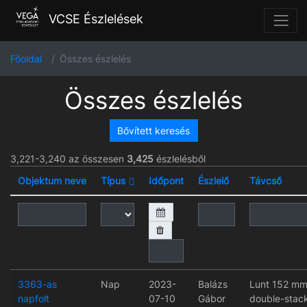
VCSE Észlelések
Főoldal
Összes észlelés
Összes észlelés
Bővített keresés
3,221-3,240 az összesen
3,425
észlelésből
Objektum neve
Típus
Időpont
Észlelő
Távcső
3363-as
Nap
2023-
Balázs
Lunt 152 m
napfolt
07-10
Gábor
double-stac