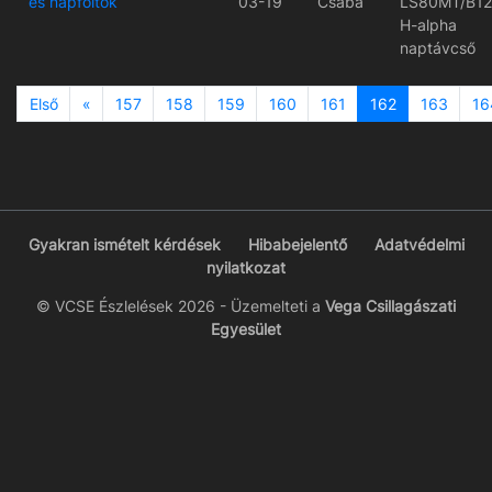
és napfoltok
03-19
Csaba
LS80MT/B1
H-alpha
naptávcső
Previous
Első
«
157
158
159
160
161
162
163
16
Gyakran ismételt kérdések
Hibabejelentő
Adatvédelmi
nyilatkozat
© VCSE Észlelések 2026 - Üzemelteti a
Vega Csillagászati
Egyesület