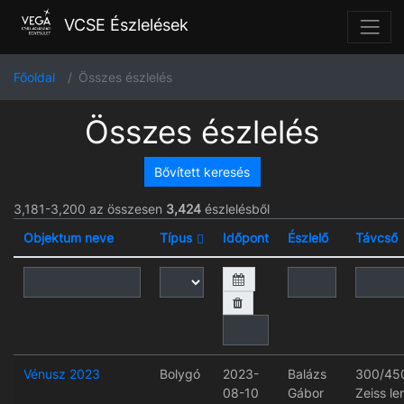
VCSE Észlelések
Főoldal
Összes észlelés
Összes észlelés
Bővített keresés
3,181-3,200 az összesen
3,424
észlelésből
Objektum neve
Típus
Időpont
Észlelő
Távcső
Vénusz 2023
Bolygó
2023-
Balázs
300/45
08-10
Gábor
Zeiss le