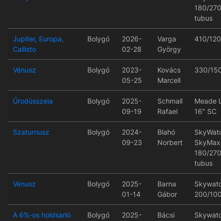
180/27
tubus
Jupiter, Europa,
Bolygó
2026-
Varga
410/12
Callisto
02-28
György
Vénusz
Bolygó
2023-
Kovács
330/15
05-25
Marcell
Űrodüsszeia
Bolygó
2025-
Schmall
Meade 
09-19
Rafael
16" SC
Szaturnusz
Bolygó
2024-
Blahó
SkyWat
09-23
Norbert
SkyMax
180/27
tubus
Vénusz
Bolygó
2025-
Barna
Skywat
01-14
Gábor
200/10
A 6%-os holdsarló
Bolygó
2025-
Bácsi
Skywat