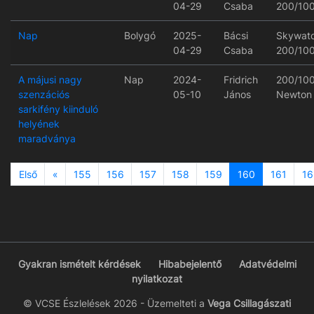
04-29
Csaba
200/10
Nap
Bolygó
2025-
Bácsi
Skywat
04-29
Csaba
200/10
A májusi nagy
Nap
2024-
Fridrich
200/10
szenzációs
05-10
János
Newton
sarkifény kiinduló
helyének
maradványa
Previous
Első
«
155
156
157
158
159
160
161
16
Gyakran ismételt kérdések
Hibabejelentő
Adatvédelmi
nyilatkozat
© VCSE Észlelések 2026 - Üzemelteti a
Vega Csillagászati