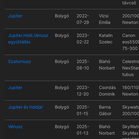
távcső
Jupiter
Bolygó
2022-
Vizsi
200/10
07-29
Emília
Newton
Jupiter,Hold,Vénusz
Bolygó
2023-
Katalin
Canon
együttállás
02-22
Szelec
eos550
75-300
Szaturnusz
Bolygó
2025-
Blahó
Celestr
08-10
Norbert
NexStar
tubus
Jupiter
Bolygó
2023-
Csordás
160/110
12-30
Dominik
Newton
Jupiter és holdjai
Bolygó
2025-
Barna
Skywat
01-15
Gábor
200/10
Vénusz
Bolygó
2025-
Blahó
SkyWat
01-13
Norbert
SkyMax