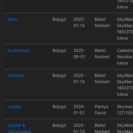
180/27
tubus
Mars
Bolygó
2025-
Blahó
SkyWat
01-14
Norbert
SkyMax
180/27
tubus
Szaturnusz
Bolygó
2025-
Blahó
Celestr
08-01
Norbert
Nexstar 
tubus
Uránusz
Bolygó
2025-
Blahó
SkyWat
01-14
Norbert
SkyMax
180/27
tubus
Jupiter
Bolygó
2024-
Pántya
Skymax
01-01
Dávid
127/15
Jupiter &
Bolygó
2025-
Blahó
SkyWat
Ganymedes
01-13
Norbert
SkyMax