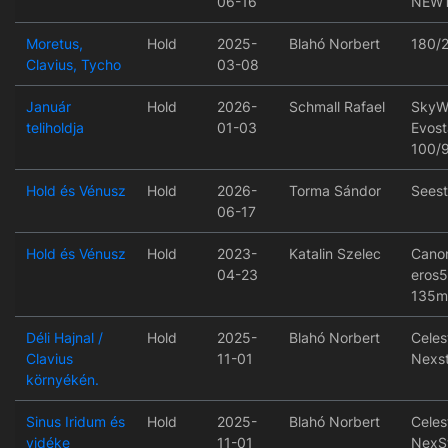
06-16
NEW
Moretus,
Hold
2025-
Blahó Norbert
180/
Clavius, Tycho
03-08
Január
Hold
2026-
Schmall Rafael
SkyW
teliholdja
01-03
Evost
100/
Hold és Vénusz
Hold
2026-
Torma Sándor
Seest
06-17
Hold és Vénusz
Hold
2023-
Katalin Szelec
Cano
04-23
eros
135
Déli Hajnal /
Hold
2025-
Blahó Norbert
Celes
Clavius
11-01
Nexst
környékén.
Sinus Iridum és
Hold
2025-
Blahó Norbert
Celes
vidéke
11-01
NexS