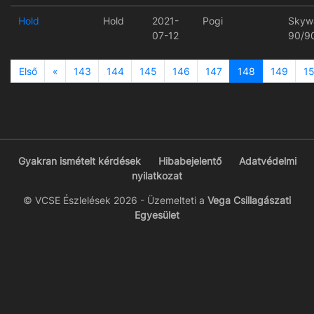
Hold
Hold
2021-
Pogi
Skyw
07-12
90/9
Previous
Első
«
143
144
145
146
147
148
149
1
Gyakran ismételt kérdések
Hibabejelentő
Adatvédelmi
nyilatkozat
© VCSE Észlelések 2026 - Üzemelteti a
Vega Csillagászati
Egyesület