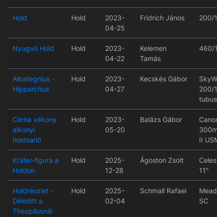
Hold
Hold
2023-
Fridrich János
200/
04-25
Nyugvó Hold
Hold
2023-
Kelemen
460/
04-22
Tamás
Albategnius -
Hold
2023-
Kecskés Gábor
SkyW
Hipparchus
04-27
200/
tubus
Cérna vékony
Hold
2023-
Balázs Gábor
Canon
alkonyi
05-20
300mm
holdsarló
II US
Kráter-figura a
Hold
2025-
Ágoston Zsolt
Celes
Holdon
12-28
11"
Holdrészlet -
Hold
2025-
Schmall Rafael
Mead
Délelőtt a
02-04
SC
Theopilusnál