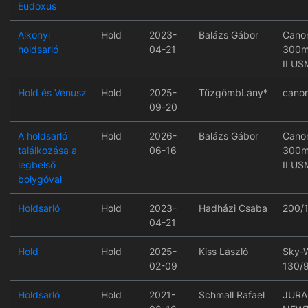
Eudoxus
Alkonyi
Hold
2023-
Balázs Gábor
Canon
holdsarló
04-21
300mm
II US
Hold és Vénusz
Hold
2025-
TűzgömbLány*
cano
09-20
A holdsarló
Hold
2026-
Balázs Gábor
Canon
találkozása a
06-16
300mm
legbelső
II US
bolygóval
Holdsarló
Hold
2023-
Hadházi Csaba
200/
04-21
Hold
Hold
2025-
Kiss László
Sky-
02-09
130/
Holdsarló
Hold
2021-
Schmall Rafael
JURA