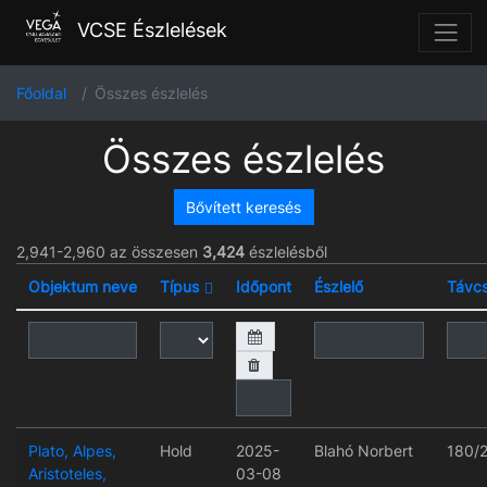
VCSE Észlelések
Főoldal
Összes észlelés
Összes észlelés
Bővített keresés
2,941-2,960 az összesen
3,424
észlelésből
Objektum neve
Típus
Időpont
Észlelő
Távc
Plato, Alpes,
Hold
2025-
Blahó Norbert
180/
Aristoteles,
03-08