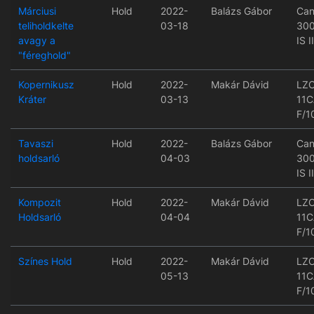
Márciusi
Hold
2022-
Balázs Gábor
Can
teliholdkelte
03-18
300
avagy a
IS 
"féreghold"
Kopernikusz
Hold
2022-
Makár Dávid
LZ
Kráter
03-13
11
F/1
Tavaszi
Hold
2022-
Balázs Gábor
Can
holdsarló
04-03
300
IS 
Kompozit
Hold
2022-
Makár Dávid
LZ
Holdsarló
04-04
11
F/1
Színes Hold
Hold
2022-
Makár Dávid
LZ
05-13
11
F/1