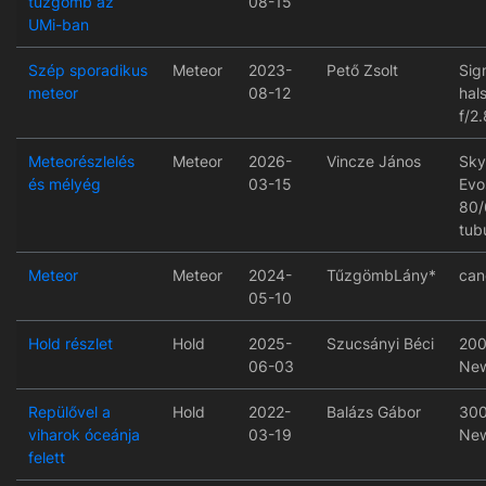
tűzgömb az
08-15
UMi-ban
Szép sporadikus
Meteor
2023-
Pető Zsolt
Sig
meteor
08-12
hal
f/2.
Meteorészlelés
Meteor
2026-
Vincze János
Sky
és mélyég
03-15
Evo
80/
tub
Meteor
Meteor
2024-
TűzgömbLány*
can
05-10
Hold részlet
Hold
2025-
Szucsányi Béci
200
06-03
New
Repülővel a
Hold
2022-
Balázs Gábor
300
viharok óceánja
03-19
New
felett