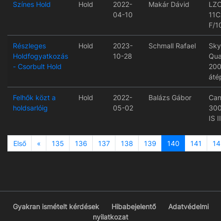
Színes Hold
Hold
2022-
Makár Dávid
LZ
04-10
11
F/1
Részleges
Hold
2023-
Schmall Rafael
Sky
Holdfogyatkozás
10-28
Qua
- Csorbult Hold
200
átép
Felhők közt a
Hold
2022-
Balázs Gábor
Can
holdsarlóig
05-02
300
IS 
Previous
Első
«
135
136
137
138
139
140
141
14
Gyakran ismételt kérdések
Hibabejelentő
Adatvédelmi
nyilatkozat