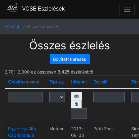
VCSE Észlelések
Főoldal
Összes észlelés
Összes észlelés
Bővített keresés
2,781-2,800 az összesen
3,425
észlelésből
Objektum neve
Típus
Időpont
Észlelő
Táv
Egy szép Alfa
Meteor
2013-
Pető Zsolt
Sig
Capricornida
08-03
19m