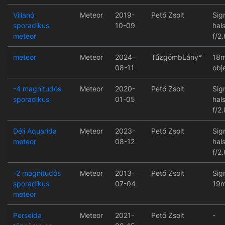
Villanó
Meteor
2019-
Pető Zsolt
Sig
sporadikus
10-09
hal
meteor
f/2.
meteor
Meteor
2024-
TűzgömbLány*
18m
08-11
obj
-4 magnitudós
Meteor
2020-
Pető Zsolt
Sig
sporadikus
01-05
hal
f/2.
Déli Aquarida
Meteor
2023-
Pető Zsolt
Sig
meteor
08-12
hal
f/2.
-2 magnitudós
Meteor
2013-
Pető Zsolt
Sig
sporadikus
07-04
19m
meteor
Perseida
Meteor
2021-
Pető Zsolt
-