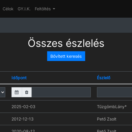
Célok
GY.I.K.
Feltöltés
Összes észlelés
Bővített keresés
Időpont
Észlelő
2025-02-03
TűzgömbLány*
2012-12-13
Pető Zsolt
2020-08-12
Pető Zsolt