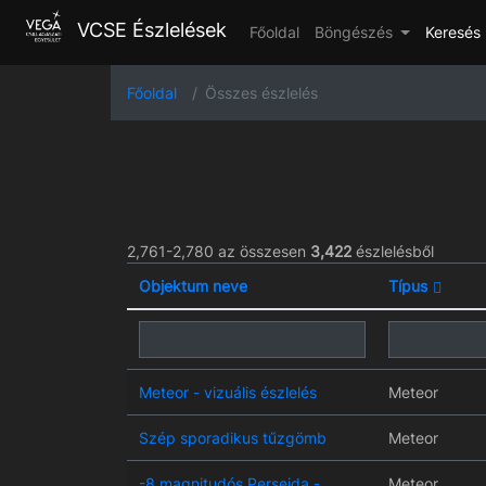
VCSE Észlelések
Főoldal
Böngészés
Keresés
Főoldal
Összes észlelés
2,761-2,780 az összesen
3,422
észlelésből
Objektum neve
Típus
Meteor - vizuális észlelés
Meteor
Szép sporadikus tűzgömb
Meteor
-8 magnitudós Perseida -
Meteor