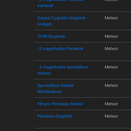
kamera1
Kappa Cygnida tűzgömb -
Meteor
kivágat
COM tűzgömb
Meteor
-2 magnitudós Perseida
Meteor
-3 magnitudós sporadikus
Meteor
meteor
Sporadikus meteor
Meteor
felvillanással
Fényes Perseida meteor
Meteor
Perseida tűzgömb
Meteor