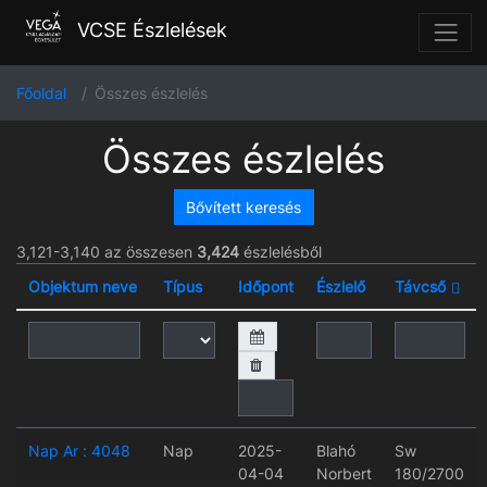
VCSE Észlelések
Főoldal
Összes észlelés
Összes észlelés
Bővített keresés
3,121-3,140 az összesen
3,424
észlelésből
Objektum neve
Típus
Időpont
Észlelő
Távcső
Nap Ar : 4048
Nap
2025-
Blahó
Sw
04-04
Norbert
180/2700