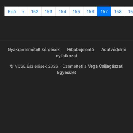
Previous
Első
«
152
153
154
155
156
157
158
1
Gyakran ismételt kérdések
Hibabejelentő
Adatvédelmi
nyilatkozat
© VCSE Észlelések 2026 - Üzemelteti a
Vega Csillagászati
Egyesület