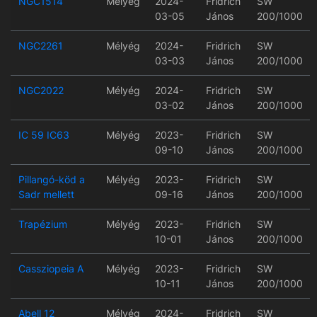
NGC1514
Mélyég
2024-
Fridrich
SW
03-05
János
200/1000
NGC2261
Mélyég
2024-
Fridrich
SW
03-03
János
200/1000
NGC2022
Mélyég
2024-
Fridrich
SW
03-02
János
200/1000
IC 59 IC63
Mélyég
2023-
Fridrich
SW
09-10
János
200/1000
Pillangó-köd a
Mélyég
2023-
Fridrich
SW
Sadr mellett
09-16
János
200/1000
Trapézium
Mélyég
2023-
Fridrich
SW
10-01
János
200/1000
Cassziopeia A
Mélyég
2023-
Fridrich
SW
10-11
János
200/1000
Abell 12
Mélyég
2024-
Fridrich
SW