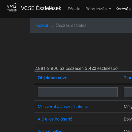
VCSE Észlelések
Főoldal
Böngészés
Keresés
Főoldal
Összes észlelés
2,881-2,900 az összesen
3,422
észlelésből
Objektum neve
Típ
Messier 44 Jászol-halmaz
Mél
A 6%-os holdsarló
Bol
Gránátcsillag
Mél