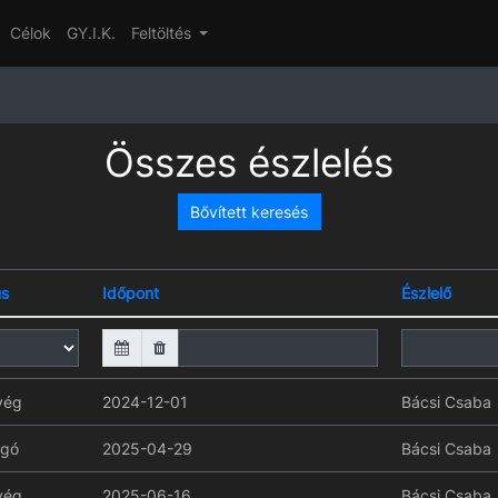
Célok
GY.I.K.
Feltöltés
Összes észlelés
Bővített keresés
us
Időpont
Észlelő
yég
2024-12-01
Bácsi Csaba
ygó
2025-04-29
Bácsi Csaba
yég
2025-06-16
Bácsi Csaba