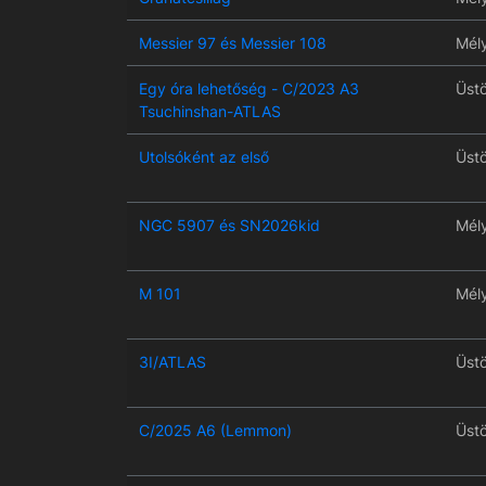
Messier 97 és Messier 108
Mél
Egy óra lehetőség - C/2023 A3
Üst
Tsuchinshan-ATLAS
Utolsóként az első
Üst
NGC 5907 és SN2026kid
Mél
M 101
Mél
3I/ATLAS
Üst
C/2025 A6 (Lemmon)
Üst