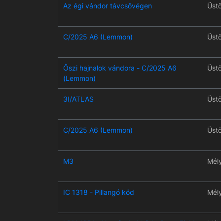
Az égi vándor távcsővégen
Üst
C/2025 A6 (Lemmon)
Üst
Őszi hajnalok vándora - C/2025 A6
Üst
(Lemmon)
3I/ATLAS
Üst
C/2025 A6 (Lemmon)
Üst
M3
Mél
IC 1318 - Pillangó köd
Mél