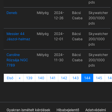
pds
Deneb
Mélyég
2024-
Bácsi
Skywatcher
12-26
Csaba
200/1000
pds
Messier 44
Mélyég
2024-
Bácsi
Skywatcher
Jászol-halmaz
12-01
Csaba
200/1000
pds
Caroline
Mélyég
2024-
Bácsi
Skywatcher
Rózsája NGC
11-30
Csaba
200/1000
7789
pds
Previous
Első
«
139
140
141
142
143
144
145
14
Gyakran ismételt kérdések
Hibabejelentő
Adatvédelmi