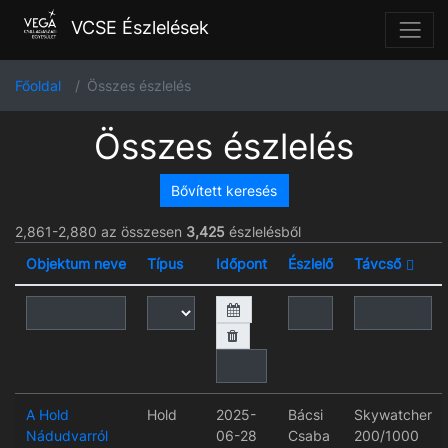
VCSE Észlelések
Főoldal
Összes észlelés
Összes észlelés
Bővített keresés
2,861-2,880 az összesen
3,425
észlelésből
Objektum neve
Típus
Időpont
Észlelő
Távcső
A Hold
Hold
2025-
Bácsi
Skywatcher
Nádudvarról
06-28
Csaba
200/1000