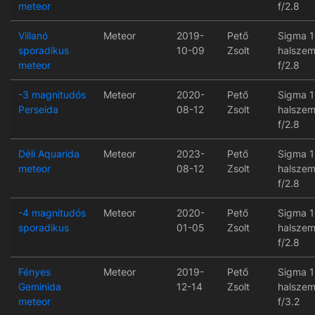
meteor
f/2.8
Villanó
Meteor
2019-
Pető
Sigma 
sporadikus
10-09
Zsolt
halszem
meteor
f/2.8
-3 magnitudós
Meteor
2020-
Pető
Sigma 
Perseida
08-12
Zsolt
halszem
f/2.8
Déli Aquarida
Meteor
2023-
Pető
Sigma 
meteor
08-12
Zsolt
halszem
f/2.8
-4 magnitudós
Meteor
2020-
Pető
Sigma 
sporadikus
01-05
Zsolt
halszem
f/2.8
Fényes
Meteor
2019-
Pető
Sigma 
Geminida
12-14
Zsolt
halszem
meteor
f/3.2