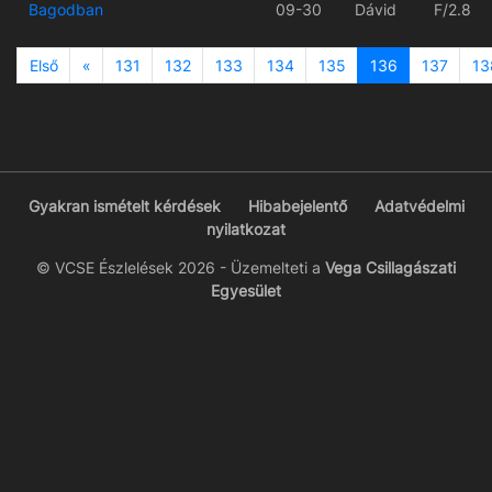
Bagodban
09-30
Dávid
F/2.8
Previous
Első
«
131
132
133
134
135
136
137
13
Gyakran ismételt kérdések
Hibabejelentő
Adatvédelmi
nyilatkozat
© VCSE Észlelések 2026 - Üzemelteti a
Vega Csillagászati
Egyesület