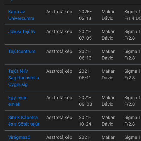
Kapu az
Asztrotájkép
2026-
Makár
Sigma 
Univerzumra
02-18
Dávid
F/1.4 D
Jűliusi Tejútív
Asztrotájkép
2021-
Makár
Sigma 
07-05
Dávid
F/2.8
Tejútcentrum
Asztrotájkép
2021-
Makár
Sigma 
06-13
Dávid
F/2.8
Tejút félív
Asztrotájkép
2021-
Makár
Sigma 
Sagittariustól a
06-11
Dávid
F/2.8
Cygnusig
Egy nyári
Asztrotájkép
2021-
Makár
Sigma 
emlék
09-03
Dávid
F/2.8
Sibrik Kápolna
Asztrotájkép
2021-
Makár
Sigma 
és a Sötét tejút
10-24
Dávid
F/2.8
Virágmező
Asztrotájkép
2021-
Makár
Sigma 