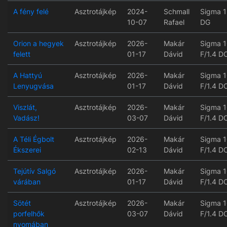
A fény felé
Asztrotájkép
2024-
Schmall
Sigma 1
10-07
Rafael
DG
Orion a hegyek
Asztrotájkép
2026-
Makár
Sigma 
felett
01-17
Dávid
F/1.4 D
A Hattyú
Asztrotájkép
2026-
Makár
Sigma 
Lenyugvása
01-17
Dávid
F/1.4 D
Viszlát,
Asztrotájkép
2026-
Makár
Sigma 
Vadász!
03-07
Dávid
F/1.4 D
A Téli Égbolt
Asztrotájkép
2026-
Makár
Sigma 
Ékszerei
02-13
Dávid
F/1.4 D
Tejútív Salgó
Asztrotájkép
2026-
Makár
Sigma 
várában
01-17
Dávid
F/1.4 D
Sötét
Asztrotájkép
2026-
Makár
Sigma 
porfelhők
03-07
Dávid
F/1.4 D
nyomában