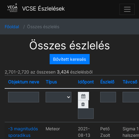
VCSE Észlelések
Főoldal
Összes észlelés
Összes észlelés
Bővített keresés
2,701-2,720 az összesen
3,424
észlelésből
Objektum neve
Típus
Időpont
Észlelő
Távcső
-3 magnitudós
Meteor
2021-
Pető
Sigma 
sporadikus
08-13
Zsolt
halszem