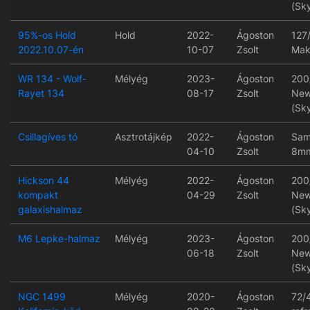
(Sk
95%-os Hold
Hold
2022-
Ágoston
127
2022.10.07-én
10-07
Zsolt
Mak
WR 134 - Wolf-
Mélyég
2023-
Ágoston
200
Rayet 134
08-17
Zsolt
New
(Sk
Csillagíves tó
Asztrotájkép
2022-
Ágoston
Sam
04-10
Zsolt
8mm
Hickson 44
Mélyég
2022-
Ágoston
200
kompakt
04-29
Zsolt
New
galaxishalmaz
(Sk
M6 Lepke-halmaz
Mélyég
2023-
Ágoston
200
06-18
Zsolt
New
(Sk
NGC 1499
Mélyég
2020-
Ágoston
72/