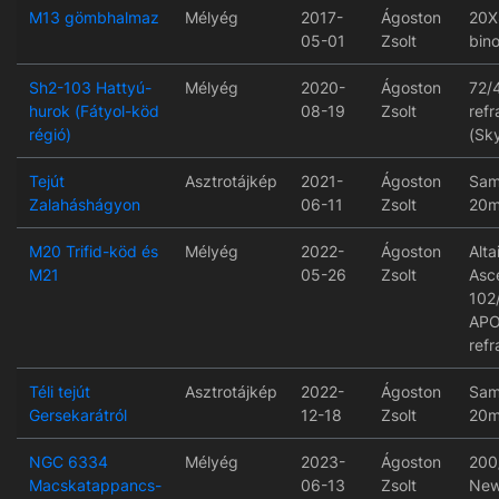
M13 gömbhalmaz
Mélyég
2017-
Ágoston
20X
05-01
Zsolt
bino
Sh2-103 Hattyú-
Mélyég
2020-
Ágoston
72/
hurok (Fátyol-köd
08-19
Zsolt
refr
régió)
(Sk
Tejút
Asztrotájkép
2021-
Ágoston
Sam
Zalaháshágyon
06-11
Zsolt
20m
M20 Trifid-köd és
Mélyég
2022-
Ágoston
Alta
M21
05-26
Zsolt
Asc
102
AP
refr
Téli tejút
Asztrotájkép
2022-
Ágoston
Sam
Gersekarátról
12-18
Zsolt
20m
NGC 6334
Mélyég
2023-
Ágoston
200
Macskatappancs-
06-13
Zsolt
New