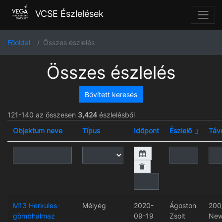
VCSE Észlelések
Főoldal
Összes észlelés
Összes észlelés
Bővített keresés
121-140 az összesen
3,424
észlelésből
Objektum neve
Típus
Időpont
Észlelő
Táv
M13 Herkules-
Mélyég
2020-
Ágoston
200
gömbhalmaz
09-19
Zsolt
New