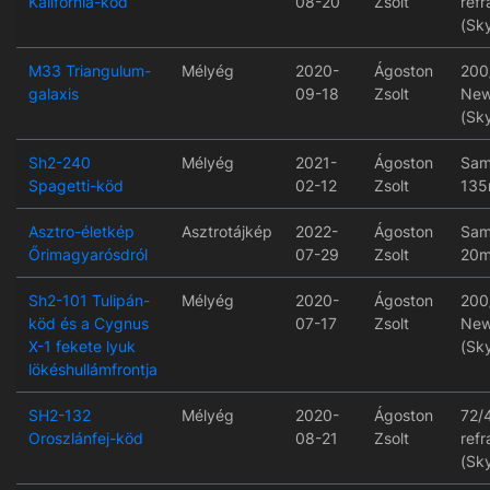
Kalifornia-köd
08-20
Zsolt
refr
(Sk
M33 Triangulum-
Mélyég
2020-
Ágoston
200
galaxis
09-18
Zsolt
New
(Sk
Sh2-240
Mélyég
2021-
Ágoston
Sam
Spagetti-köd
02-12
Zsolt
135
Asztro-életkép
Asztrotájkép
2022-
Ágoston
Sam
Őrimagyarósdról
07-29
Zsolt
20m
Sh2-101 Tulipán-
Mélyég
2020-
Ágoston
200
köd és a Cygnus
07-17
Zsolt
New
X-1 fekete lyuk
(Sk
lökéshullámfrontja
SH2-132
Mélyég
2020-
Ágoston
72/
Oroszlánfej-köd
08-21
Zsolt
refr
(Sk