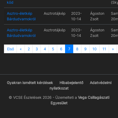
köd
(Sk
Asztro-életkép
Asztrotájkép
2023-
Ágoston
Sam
Bárdudvarnokról
10-14
Zsolt
20m
Asztro-életkép
Asztrotájkép
2023-
Ágoston
Sam
Bárdudvarnokról
10-14
Zsolt
20m
Previous
Ne
Első
«
2
3
4
5
6
7
8
9
10
11
»
Gyakran ismételt kérdések
Hibabejelentő
Adatvédelmi
nyilatkozat
© VCSE Észlelések 2026 - Üzemelteti a
Vega Csillagászati
Egyesület