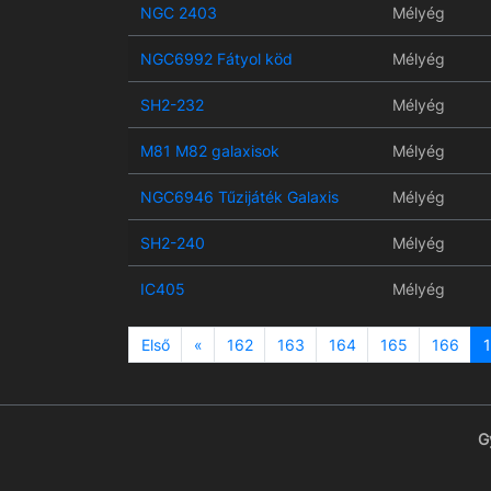
NGC 2403
Mélyég
NGC6992 Fátyol köd
Mélyég
SH2-232
Mélyég
M81 M82 galaxisok
Mélyég
NGC6946 Tűzijáték Galaxis
Mélyég
SH2-240
Mélyég
IC405
Mélyég
Previous
Első
«
162
163
164
165
166
G