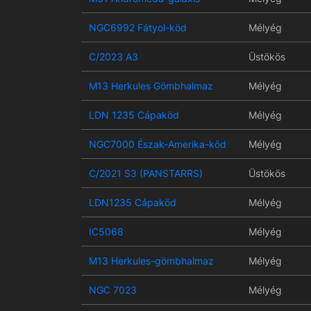
NGC6992 Fátyol-köd
Mélyég
C/2023 A3
Üstökös
M13 Herkules Gömbhalmaz
Mélyég
LDN 1235 Cápaköd
Mélyég
NGC7000 Észak-Amerika-köd
Mélyég
C/2021 S3 (PANSTARRS)
Üstökös
LDN1235 Cápaköd
Mélyég
IC5068
Mélyég
M13 Herkules-gömbhalmaz
Mélyég
NGC 7023
Mélyég