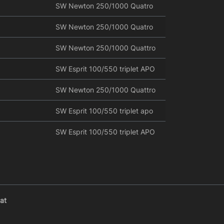
SW Newton 250/1000 Quatro
SW Newton 250/1000 Quatro
SW Newton 250/1000 Quattro
SW Esprit 100/550 triplet APO
SW Newton 250/1000 Quattro
SW Esprit 100/550 triplet apo
SW Esprit 100/550 triplet APO
at
t