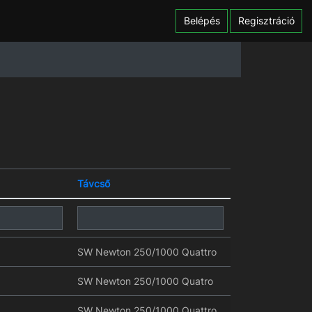
Belépés
Regisztráció
Távcső
SW Newton 250/1000 Quattro
SW Newton 250/1000 Quatro
SW Newton 250/1000 Quattro