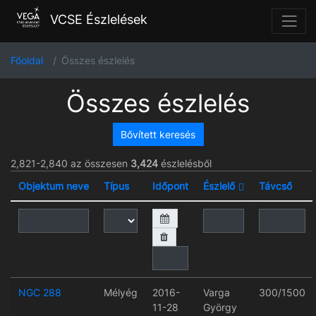
VCSE Észlelések
Főoldal
Összes észlelés
Összes észlelés
Bővített keresés
2,821-2,840 az összesen
3,424
észlelésből
Objektum neve
Típus
Időpont
Észlelő
Távcső
NGC 288
Mélyég
2016-
Varga
300/1500
11-28
György