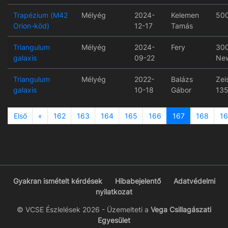
Trapézium (M42
Mélyég
2024-
Kelemen
50
Orion-köd)
12-17
Tamás
Triangulum
Mélyég
2024-
Fery
30
galaxis
09-22
Ne
Triangulum
Mélyég
2022-
Balázs
Zei
galaxis
10-18
Gábor
135
Previous
Első
«
162
163
164
165
166
167
168
1
Gyakran ismételt kérdések
Hibabejelentő
Adatvédelmi
nyilatkozat
© VCSE Észlelések 2026 - Üzemelteti a
Vega Csillagászati
Egyesület