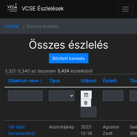
VCSE Észlelések
Főoldal
Összes észlelés
Összes észlelés
Bővített keresés
3,321-3,340 az összesen
3,424
észlelésből
Objektum neve
Típus
Időpont
Észlelő
Táv
Téli tejút
Asztrotájkép
2022-
Ágoston
Sa
Gersekarátról
12-18
Zsolt
20m