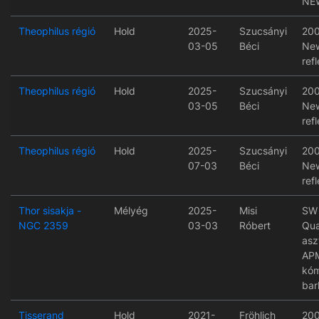
NE
Theophilus régió
Hold
2025-
Szucsányi
200
03-05
Béci
Ne
refl
Theophilus régió
Hold
2025-
Szucsányi
200
03-05
Béci
Ne
refl
Theophilus régió
Hold
2025-
Szucsányi
200
07-03
Béci
Ne
refl
Thor sisakja -
Mélyég
2025-
Misi
SW
NGC 2359
03-03
Róbert
Qua
asz
APM
kóm
bar
Tisserand
Hold
2021-
Fröhlich
200