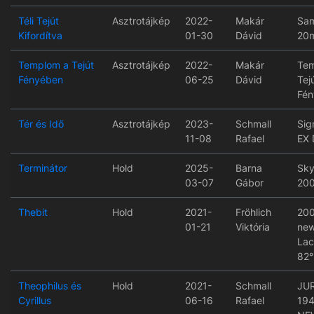
Téli Tejút
Asztrotájkép
2022-
Makár
Sa
Kifordítva
01-30
Dávid
20m
Templom a Tejút
Asztrotájkép
2022-
Makár
Tem
Fényében
06-25
Dávid
Tej
Fén
Tér és Idő
Asztrotájkép
2023-
Schmall
Sig
11-08
Rafael
EX
Terminátor
Hold
2025-
Barna
Sky
03-07
Gábor
200
Thebit
Hold
2021-
Fröhlich
200
01-21
Viktória
new
Lac
82°
Theophilus és
Hold
2021-
Schmall
JU
Cyrillus
06-16
Rafael
194