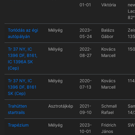
01-01
Viktória
new
Lac
82°
Torlódás az égi
Mélyég
2023-
Balázs
Zei
autópályán
05-24
Gábor
135
Tr 37 NY, IC
Mélyég
2022-
Kovács
150
1396 DF, B161,
08-27
Marcell
IC 1396A SK
(Cep)
Tr 37 NY, IC
Mélyég
2020-
Kovács
114
1396 DF, B161
07-13
Marcell
SK (Cep)
Trahütten
Asztrotájkép
2021-
Schmall
Sa
startrails
09-10
Rafael
14/
Trapézium
Mélyég
2023-
Fridrich
SW
10-01
János