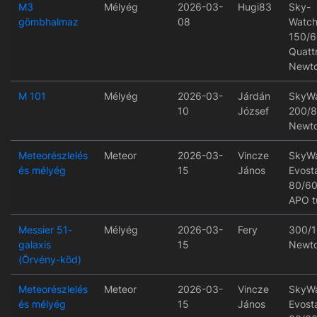
M3
Mélyég
2026-03-
Hugi83
Sky-
gömbhalmaz
08
Watch
150/
Quatt
Newt
M 101
Mélyég
2026-03-
Járdán
SkyWa
10
József
200/
Newt
Meteorészlelés
Meteor
2026-03-
Vincze
SkyWa
és mélyég
15
János
Evost
80/6
APO t
Messier 51-
Mélyég
2026-03-
Fery
300/
galaxis
15
Newt
(Örvény-köd)
Meteorészlelés
Meteor
2026-03-
Vincze
SkyWa
és mélyég
15
János
Evost