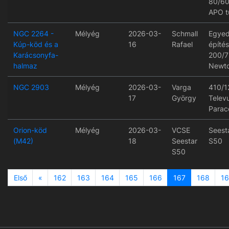
80/6
APO t
NGC 2264 -
Mélyég
2026-03-
Schmall
Egyed
Kúp-köd és a
16
Rafael
építé
Karácsonyfa-
200/
halmaz
Newt
NGC 2903
Mélyég
2026-03-
Varga
410/1
17
György
Telev
Paraco
Orion-köd
Mélyég
2026-03-
VCSE
Seest
(M42)
18
Seestar
S50
S50
Previous
Első
«
162
163
164
165
166
167
168
1