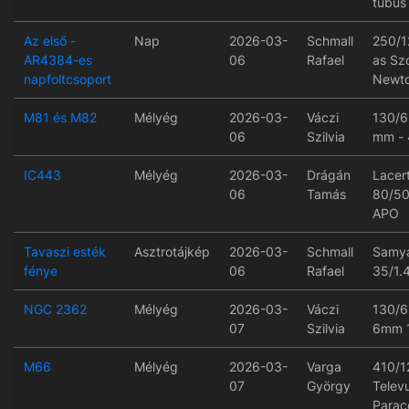
tubus
Az első -
Nap
2026-03-
Schmall
250/1
AR4384-es
06
Rafael
as Szo
napfoltcsoport
Newt
M81 és M82
Mélyég
2026-03-
Váczi
130/6
06
Szilvia
mm - 
IC443
Mélyég
2026-03-
Drágán
Lacer
06
Tamás
80/50
APO
Tavaszi esték
Asztrotájkép
2026-03-
Schmall
Samy
fénye
06
Rafael
35/1.
NGC 2362
Mélyég
2026-03-
Váczi
130/
07
Szilvia
6mm 
M66
Mélyég
2026-03-
Varga
410/1
07
György
Telev
Paraco