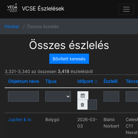
VCSE Észlelések
Főoldal
Összes észlelés
Összes észlelés
Bővített keresés
3,321-3,340 az összesen
3,418
észlelésből
Objektum neve
Típus
Időpont
Észlelő
Távcs
Jupiter & Io
Bolygó
2026-03-
Blahó
Celes
03
Norbert
C11
Nexst