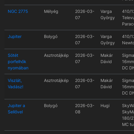
NGC 2775
Mélyég
2026-03-
Varga
410/1
07
György
Telev
Paraco
Jupiter
Bolygó
2026-03-
Varga
410/1
07
György
Newt
Sötét
Asztrotájkép
2026-03-
Makár
Sigm
porfelhők
07
Dávid
16mm 
nyomában
DC D
Viszlát,
Asztrotájkép
2026-03-
Makár
Sigm
Vadász!
07
Dávid
16mm 
DC D
Jupiter a
Bolygó
2026-03-
Hugi
SkyWa
Sellővel
08
SkyM
180/2
MC tu