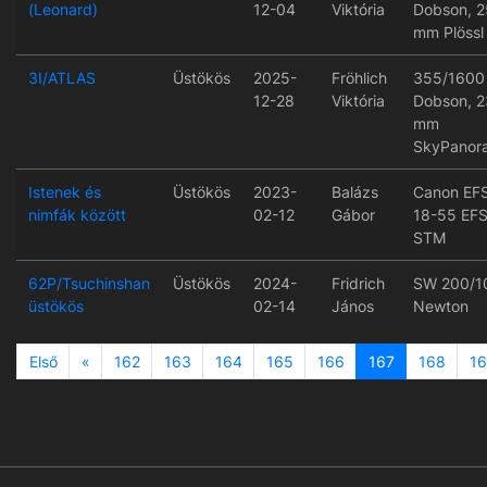
(Leonard)
12-04
Viktória
Dobson, 2
mm Plössl
3I/ATLAS
Üstökös
2025-
Fröhlich
355/1600
12-28
Viktória
Dobson, 2
mm
SkyPanor
Istenek és
Üstökös
2023-
Balázs
Canon EF
nimfák között
02-12
Gábor
18-55 EFS
STM
62P/Tsuchinshan
Üstökös
2024-
Fridrich
SW 200/1
üstökös
02-14
János
Newton
Previous
Első
«
162
163
164
165
166
167
168
1