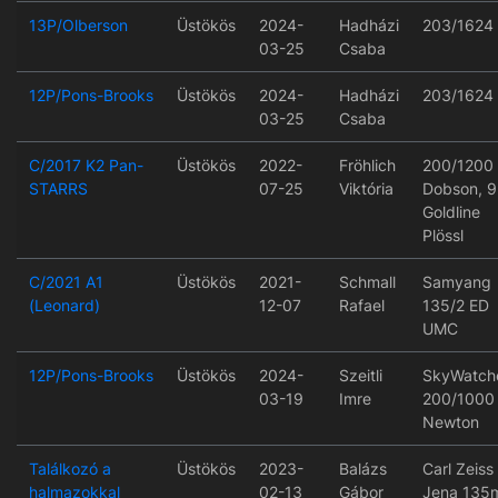
13P/Olberson
Üstökös
2024-
Hadházi
203/1624
03-25
Csaba
12P/Pons-Brooks
Üstökös
2024-
Hadházi
203/1624
03-25
Csaba
C/2017 K2 Pan-
Üstökös
2022-
Fröhlich
200/1200
STARRS
07-25
Viktória
Dobson, 
Goldline
Plössl
C/2021 A1
Üstökös
2021-
Schmall
Samyang
(Leonard)
12-07
Rafael
135/2 ED
UMC
12P/Pons-Brooks
Üstökös
2024-
Szeitli
SkyWatch
03-19
Imre
200/1000
Newton
Találkozó a
Üstökös
2023-
Balázs
Carl Zeiss
halmazokkal
02-13
Gábor
Jena 135