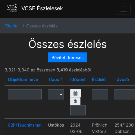
VCSE Észlelések
Főoldal
Összes észlelés
Összes észlelés
Bővített keresés
3,321-3,340 az összesen
3,419
észlelésből
Objektum neve
Típus
Időpont
Észlelő
Távcső
62P/Tsuchinshan
Üstökös
2024-
Fröhlich
254/1200
02-06
Viktória
Dobson,