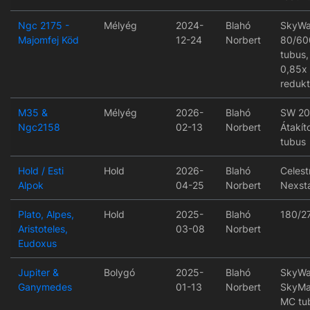
Ngc 2175 -
Mélyég
2024-
Blahó
SkyWa
Majomfej Köd
12-24
Norbert
80/60
tubus
0,85x
redukt
M35 &
Mélyég
2026-
Blahó
SW 20
Ngc2158
02-13
Norbert
Átakít
tubus
Hold / Esti
Hold
2026-
Blahó
Celest
Alpok
04-25
Norbert
Nexsta
Plato, Alpes,
Hold
2025-
Blahó
180/2
Aristoteles,
03-08
Norbert
Eudoxus
Jupiter &
Bolygó
2025-
Blahó
SkyWa
Ganymedes
01-13
Norbert
SkyMa
MC tu