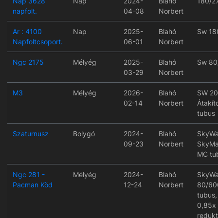
Nap 3628
Nap
2024-
Blahó
180/2
napfolt.
04-08
Norbert
Ar : 4100
Nap
2025-
Blahó
Sw 18
Napfoltcsoport.
06-01
Norbert
Ngc 2175
Mélyég
2025-
Blahó
Sw 80
03-29
Norbert
M3
Mélyég
2026-
Blahó
SW 20
02-14
Norbert
Átakít
tubus
Szaturnusz
Bolygó
2024-
Blahó
SkyWa
09-23
Norbert
SkyMa
MC tu
Ngc 281 -
Mélyég
2024-
Blahó
SkyWa
Pacman Köd
12-24
Norbert
80/60
tubus
0,85x
redukt