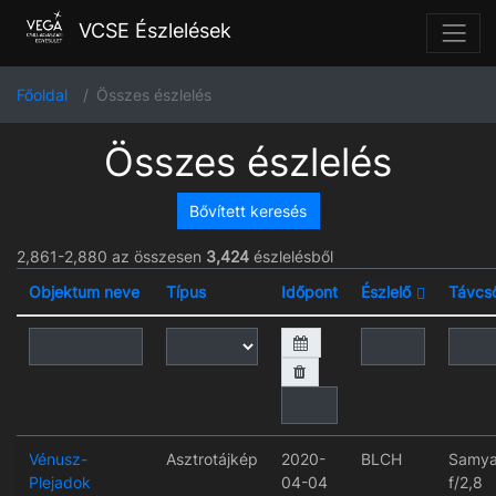
VCSE Észlelések
Főoldal
Összes észlelés
Összes észlelés
Bővített keresés
2,861-2,880 az összesen
3,424
észlelésből
Objektum neve
Típus
Időpont
Észlelő
Távcs
Vénusz-
Asztrotájkép
2020-
BLCH
Samy
Plejadok
04-04
f/2,8