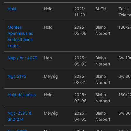
Hold
Hold
2021-
BLCH
Zeiss
11-28
Telem
Montes
Hold
2025-
Blahó
180/2
Apenninus és
03-08
Norbert
Eratosthenes
kráter.
Nap / Ar : 4079
Nap
2025-
Blahó
Sw 18
05-03
Norbert
Ngc 2175
Mélyég
2025-
Blahó
Sw 80
03-31
Norbert
Hold déli pólus
Hold
2025-
Blahó
180/2
03-06
Norbert
Ngc-2395 &
Mélyég
2025-
Blahó
Sw 80
Sh2-274
04-05
Norbert