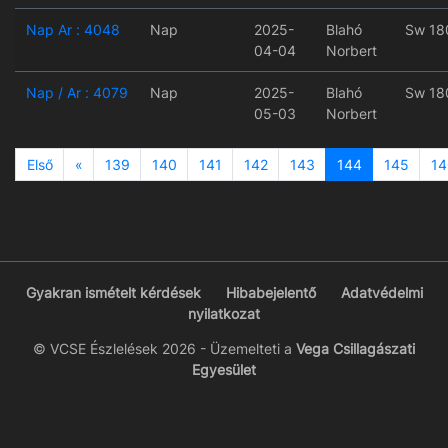
Nap Ar : 4048
Nap
2025-
Blahó
Sw 18
04-04
Norbert
Nap / Ar : 4079
Nap
2025-
Blahó
Sw 18
05-03
Norbert
Previous
Első
«
139
140
141
142
143
144
145
14
Gyakran ismételt kérdések
Hibabejelentő
Adatvédelmi
nyilatkozat
© VCSE Észlelések 2026 - Üzemelteti a
Vega Csillagászati
Egyesület