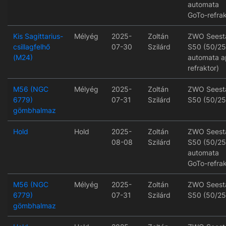
automata
GoTo-refrak
Kis Sagittarius-
Mélyég
2025-
Zoltán
ZWO Seest
csillagfelhő
07-30
Szilárd
S50 (50/2
(M24)
automata a
refraktor)
M56 (NGC
Mélyég
2025-
Zoltán
ZWO Seest
6779)
07-31
Szilárd
S50 (50/25
gömbhalmaz
Hold
Hold
2025-
Zoltán
ZWO Seest
08-08
Szilárd
S50 (50/2
automata
GoTo-refrak
M56 (NGC
Mélyég
2025-
Zoltán
ZWO Seest
6779)
07-31
Szilárd
S50 (50/25
gömbhalmaz