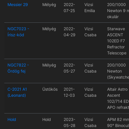
Messier 29
Mélyég
2022-
Vizsi
200/1000
07-25
Emília
Newton 9 
okulár
NGC7023 -
Mélyég
2022-
Vizsi
Starwave
Írisz-köd
04-29
Csaba
ASCENT
102ED F7
Refractor
Telescope
NGC7822 -
Mélyég
2022-
Vizsi
200/1000
Ördög fej
05-27
Csaba
Newton
(Skywatche
C-2021 A1
Üstökös
2021-
Vizsi
Altair Astro
(Leonard)
12-03
Csaba
Ascent
102/714 ED
APO refrakt
Hold
Hold
2023-
Vizsi
APM 82 mm
05-28
Csaba
90° Binocul