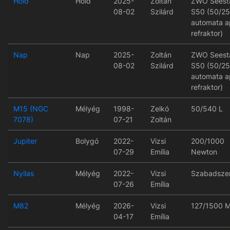
Hold
Hold
2025-
Zoltán
ZWO Seest
08-02
Szilárd
S50 (50/2
automata a
refraktor)
Nap
Nap
2025-
Zoltán
ZWO Seest
08-02
Szilárd
S50 (50/2
automata a
refraktor)
M15 (NGC
Mélyég
1998-
Zelkó
50/540 L
7078)
07-21
Zoltán
Jupiter
Bolygó
2022-
Vizsi
200/1000
07-29
Emília
Newton
Nyilas
Mélyég
2022-
Vizsi
Szabadsze
07-26
Emília
M82
Mélyég
2026-
Vizsi
127/1500 
04-17
Emília