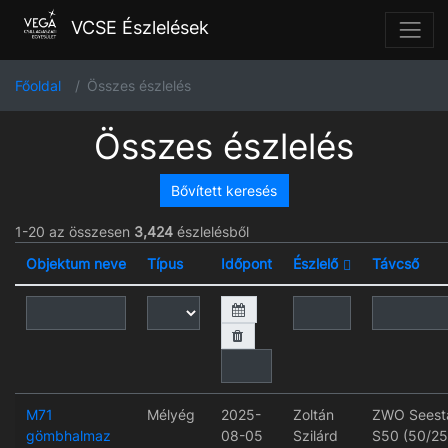
VCSE Észlelések
Főoldal
Összes észlelés
Összes észlelés
Bővített keresés
1-20 az összesen
3,424
észlelésből
Objektum neve
Típus
Időpont
Észlelő
Távcső
M71
Mélyég
2025-
Zoltán
ZWO Seest
gömbhalmaz
08-05
Szilárd
S50 (50/2