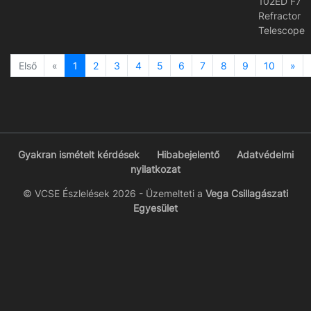
102ED F7
Refractor
Telescope
Previous
Ne
Első
«
1
2
3
4
5
6
7
8
9
10
»
Gyakran ismételt kérdések
Hibabejelentő
Adatvédelmi
nyilatkozat
© VCSE Észlelések 2026 - Üzemelteti a
Vega Csillagászati
Egyesület