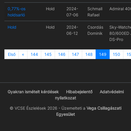
0,77%-os
Hold
2024-
Schmall
Admiral 40
holdsarló
07-06
Rafael
Hold
Hold
2024-
Csordás
Sky-Watch
06-12
Dominik
80/600ED
DS-Pro
Previous
Első
«
144
145
146
147
148
149
150
15
Gyakran ismételt kérdések
Hibabejelentő
Adatvédelmi
nyilatkozat
© VCSE Észlelések 2026 - Üzemelteti a
Vega Csillagászati
Egyesület