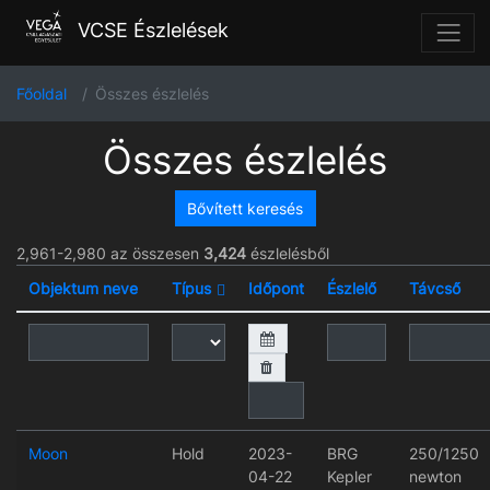
VCSE Észlelések
Főoldal
Összes észlelés
Összes észlelés
Bővített keresés
2,961-2,980 az összesen
3,424
észlelésből
Objektum neve
Típus
Időpont
Észlelő
Távcső
Moon
Hold
2023-
BRG
250/1250
04-22
Kepler
newton