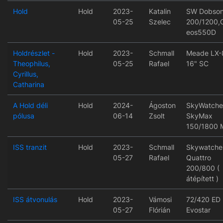
Hold
Hold
2023-
Katalin
SW Dobso
05-25
Szelec
200/1200,
eos550D
Holdrészlet -
Hold
2023-
Schmall
Meade LX-
Theophilus,
05-25
Rafael
16" SC
Cyrillus,
Catharina
A Hold déli
Hold
2024-
Ágoston
SkyWatche
pólusa
06-14
Zsolt
SkyMax
150/1800 
ISS tranzit
Hold
2023-
Schmall
Skywatche
05-27
Rafael
Quattro
200/800 (
átépített )
ISS átvonulás
Hold
2023-
Vámosi
72/420 ED
05-27
Flórián
Evostar