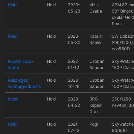
Hold
Hold
2023-
Vizsi
APM 82 m
05-28
Csaba
90° Binocul
okulár Gold
9mm
Hold
Hold
2023-
Katalin
SW Dobso
05-30
Szelec
200/1200,
eos550D
Kopernikusz-
Hold
2022-
Csobán
Sky-Watch
kráter
01-12
Sándor
150P Class
Részleges
Hold
2023-
Csobán
Sky-Watch
holdfogyatkozás
10-28
Sándor
150P Class
Moon
Hold
2023-
BRG
250/1250
04-22
Kepler
newton, 3
Graz
Hold
Hold
2021-
Pogi
Skywatche
07-12
90/900