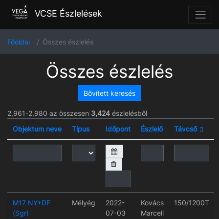
VCSE Észlelések
Főoldal
Összes észlelés
Összes észlelés
Bővített keresés
2,961-2,980 az összesen
3,424
észlelésből
Objektum neve
Típus
Időpont
Észlelő
Távcső
M17 NY+DF
Mélyég
2022-
Kovács
150/1200T
(Sgr)
07-03
Marcell