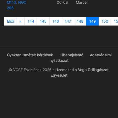
M110, NGC
06-08
Marcell
206
Previous
Első
«
144
145
146
147
148
149
150
15
Gyakran ismételt kérdések
Hibabejelentő
Adatvédelmi
nyilatkozat
© VCSE Észlelések 2026 - Üzemelteti a
Vega Csillagászati
Egyesület