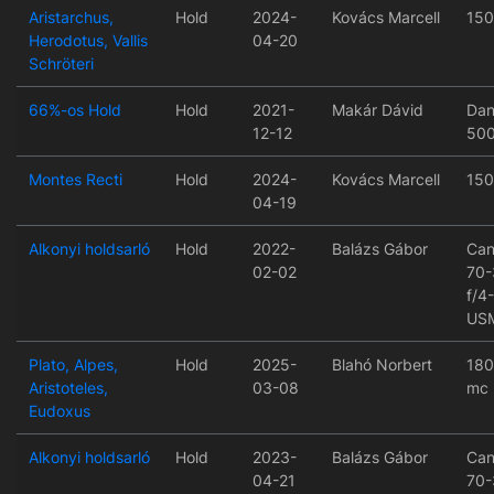
Aristarchus,
Hold
2024-
Kovács Marcell
150
Herodotus, Vallis
04-20
Schröteri
66%-os Hold
Hold
2021-
Makár Dávid
Dan
12-12
50
Montes Recti
Hold
2024-
Kovács Marcell
150
04-19
Alkonyi holdsarló
Hold
2022-
Balázs Gábor
Can
02-02
70
f/4-
US
Plato, Alpes,
Hold
2025-
Blahó Norbert
180
Aristoteles,
03-08
mc
Eudoxus
Alkonyi holdsarló
Hold
2023-
Balázs Gábor
Can
04-21
70