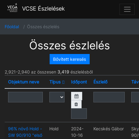
VCSE Észlelések
Főoldal
Összes észlelés
Összes észlelés
Bővített keresés
2,921-2,940 az összesen
3,419
észlelésből
Objektum neve
Típus
Időpont
Észlelő
Táv
96% növő Hold -
Hold
2024-
Kecskés Gábor
Sky
SW 90/910 "első
10-16
90/