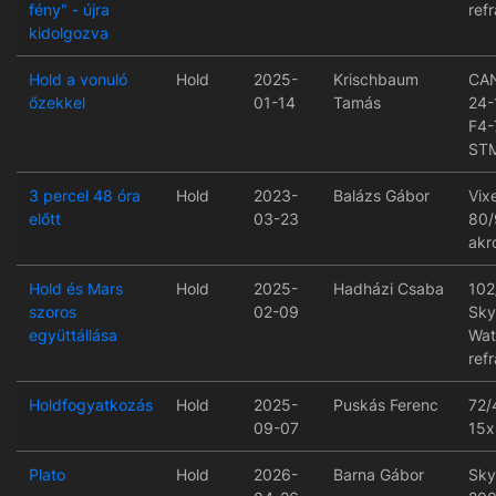
fény" - újra
refr
kidolgozva
Hold a vonuló
Hold
2025-
Krischbaum
CA
őzekkel
01-14
Tamás
24-
F4-7
ST
3 percel 48 óra
Hold
2023-
Balázs Gábor
Vix
előtt
03-23
80/
akr
Hold és Mars
Hold
2025-
Hadházi Csaba
102
szoros
02-09
Sky
együttállása
Wat
refr
Holdfogyatkozás
Hold
2025-
Puskás Ferenc
72/
09-07
15x
Plato
Hold
2026-
Barna Gábor
Sky