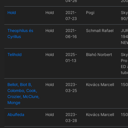
04-26
200
Hold
Hold
2021-
Pogi
Sky
07-23
90/
Theophilus és
Hold
2021-
Schmall Rafael
JU
Cyrillus
06-16
194
NE
Telihold
Hold
2025-
Blahó Norbert
Sky
01-13
Pro
ED 
tub
Bellot, Biot B,
Hold
2023-
Kovács Marcell
150
Colombo, Cook,
03-25
Crozier, McClure,
Monge
Abulfeda
Hold
2023-
Kovács Marcell
150
03-28