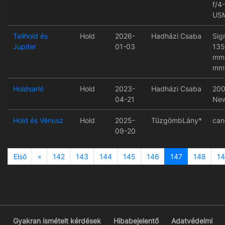
f/4-
US
Telihold és
Hold
2026-
Hadházi Csaba
Sig
Jupiter
01-03
135
mm
mm
Holdsarló
Hold
2023-
Hadházi Csaba
200
04-21
New
Hold és Vénusz
Hold
2025-
TűzgömbLány*
can
09-20
Previous
Első
«
142
143
144
145
146
147
148
1
Gyakran ismételt kérdések
Hibabejelentő
Adatvédelmi